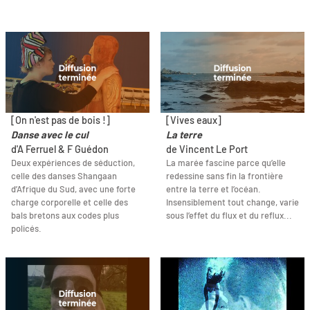
[On n'est pas de bois !]
[Vives eaux]
Danse avec le cul
La terre
d'A Ferruel & F Guédon
de Vincent Le Port
Deux expériences de séduction,
La marée fascine parce qu’elle
celle des danses Shangaan
redessine sans fin la frontière
d’Afrique du Sud, avec une forte
entre la terre et l’océan.
charge corporelle et celle des
Insensiblement tout change, varie
bals bretons aux codes plus
sous l’effet du flux et du reflux...
policés.