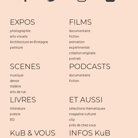
EXPOS
FILMS
photographie
documentaire
arts visuels
fiction
Architecture en Bretagne
animation
peinture
expérimental
création originale
portrait
SCENES
PODCASTS
musique
documentaire
danse
fiction
théâtre
arts de rue
LIVRES
ET AUSSI
littérature
sélections thématiques
poésie
magazine culturel
BD
clip
près de chez vous
KuB & VOUS
INFOS KuB