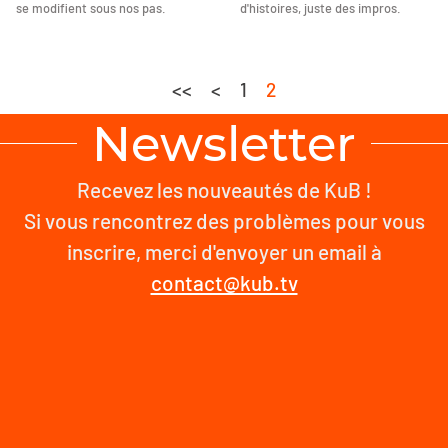
se modifient sous nos pas.
d'histoires, juste des impros.
<<
<
1
2
Newsletter
Recevez les nouveautés de KuB !
Si vous rencontrez des problèmes pour vous
inscrire, merci d'envoyer un email à
contact@kub.tv