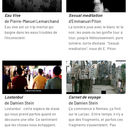
Eau Vive
Sexual meditation
de Pierre-Manuel Lemarchand
d'Emmanuel Piton
Eau vive est un trip mental qui
La lumière joue avec le blanc et le
baigne dans les eaux troubles de
noir, les avale ou les gonfle tour à
l’inconscient.
tour, jusqu’à l’éblouissement, pure
lumière, sorte d’extase. "Sexual
meditation", nous dit E. Piton.
Lostanbul
Carnet de voyage
de Damien Stein
de Damien Stein
Lostanbul : cette espèce de stase
Ça commence à Rennes, ça finit
qui nous prend parfois quand on
sur le Larzac. Entre temps, il n’y a
découvre une ville. Ce sentiment
que des fragments, et parfois ces
que les choses nous échappent,
fragments s’assemblent. Pas