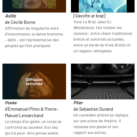
Aziliz
[Gavotte ar braz]
Yuna Le Braz, alias DJ
de Cécile Borne
Wonderbraz, fait tomber les
Affirmation de singularité voire
cloisons ; entre chant traditionnel
d’insoumission, la danse bretonne
breton et sonorités actuelles,
– dañs – est représentative des
entre un barde du Kreiz Breizh et
peuples qui l’ont pratiquée.
un rappeur sénégalais.
Fovéa
Plier
d'Emmanuel Piton & Pierre-
de Sebastien Durand
Un comédien attend sa réplique
Manuel Lemarchand
sur une scène de théâtre. Il
Le temps d’un geste, un corps se
ressasse son passé et son
confronte au souvenir d’un lieu
rapport aux autres…
qui n’a peut- être jamais existé.