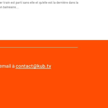
er train est parti sans elle et qu'elle est la dernière dans la
on balnéaire...
 email à
contact@kub.tv