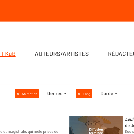
T KuB
AUTEURS/ARTISTES
RÉDACTE
Genres
Durée
✕
Animation
✕
Long
Loui
de J
e et magistrale, qui mêle prises de
Que s