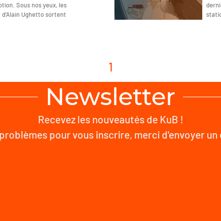
tion. Sous nos yeux, les
derni
d’Alain Ughetto sortent
stati
1
Newsletter
Recevez les nouveautés de KuB !
problèmes pour vous inscrire, merci d'envoyer un