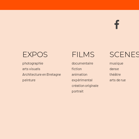
EXPOS
FILMS
SCENE
photographie
documentaire
musique
arts visuels
fiction
danse
Architecture en Bretagne
animation
théâtre
peinture
expérimental
arts de rue
création originale
portrait