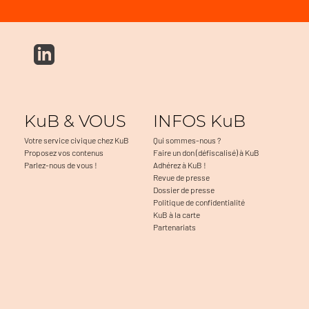
KuB & VOUS
INFOS KuB
Votre service civique chez KuB
Qui sommes-nous ?
Proposez vos contenus
Faire un don (défiscalisé) à KuB
Parlez-nous de vous !
Adhérez à KuB !
Revue de presse
Dossier de presse
Politique de confidentialité
KuB à la carte
Partenariats