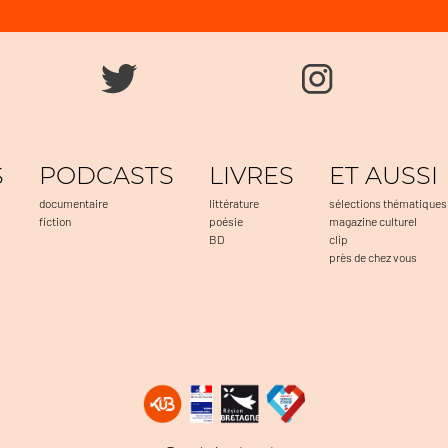
S
PODCASTS
LIVRES
ET AUSSI
documentaire
littérature
sélections thématiques
fiction
poésie
magazine culturel
BD
clip
près de chez vous