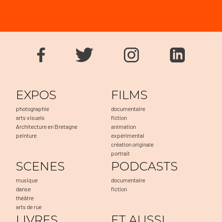
EXPOS
FILMS
photographie
documentaire
arts visuels
fiction
Architecture en Bretagne
animation
peinture
expérimental
création originale
portrait
SCENES
PODCASTS
musique
documentaire
danse
fiction
théâtre
arts de rue
LIVRES
ET AUSSI