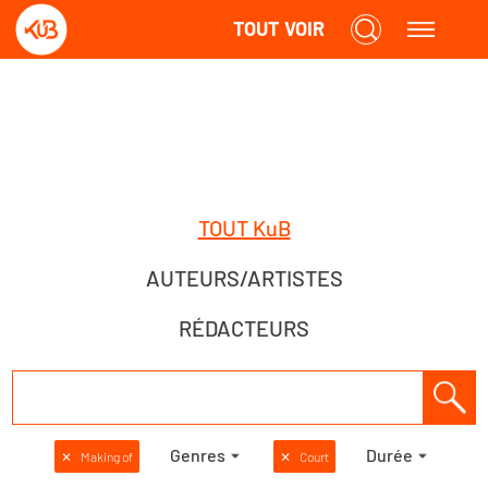
TOUT VOIR
TOUT KuB
AUTEURS/ARTISTES
RÉDACTEURS
Genres
Durée
✕
Making of
✕
Court