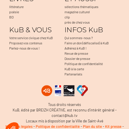
littérature
sélections thématiques
poésie
magazine culturel
BD
clip
près de chez vous
KuB & VOUS
INFOS KuB
Votre service civique chez KuB
Qui sommes-nous ?
Proposez vos contenus
Faire un don (défiscalisé) à KuB
Parlez-nous de vous !
Adhérez à KuB !
Revue de presse
Dossier de presse
Politique de confidentialité
KuB à la carte
Partenariats
Tous droits réservés
KuB, édité par BREIZH CRÉATIVE, est reconnu d’intérêt général -
contact@kub.tv
Locaux mis à disposition par la Ville de Saint-Avé
Mentions légales
-
Politique de confidentialité
-
Plan du site
-
Kit presse
-