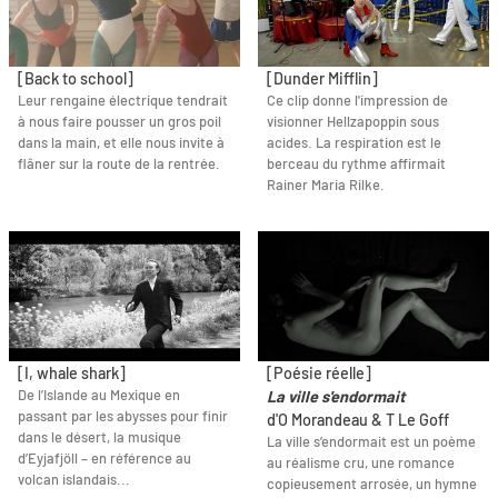
[Back to school]
[Dunder Mifflin]
Leur rengaine électrique tendrait
Ce clip donne l'impression de
à nous faire pousser un gros poil
visionner Hellzapoppin sous
dans la main, et elle nous invite à
acides. La respiration est le
flâner sur la route de la rentrée.
berceau du rythme affirmait
Rainer Maria Rilke.
[I, whale shark]
[Poésie réelle]
De l’Islande au Mexique en
La ville s'endormait
passant par les abysses pour finir
d'O Morandeau & T Le Goff
dans le désert, la musique
La ville s’endormait est un poème
d’Eyjafjöll – en référence au
au réalisme cru, une romance
volcan islandais...
copieusement arrosée, un hymne