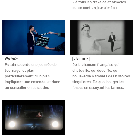
« à tous les travelos et alcoolos
qui se sont un jour aimés ».
Putain
[J’adore]
Putain raconte une journée de
De la chanson française qui
tournage, et plus
chatouille, qui décoiffe, qui
particulièrement d’un plan
bouleverse à travers des histoires
impliquant une cascade, et donc
singulières. De quoi bouger les
un conseiller en cascades.
fesses en essuyant les larmes,...