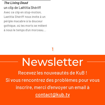
The Living Dead
un clip de Laëtitia Shériff
Avec ce clip en stop-motion,
Laetitia Shériff nous invite à un
périple macabre à la douceur
gothique, où les morts se mêlent
à nous le temps d’un morceau...
1
Newsletter
Recevez les nouveautés de KuB !
Si vous rencontrez des problèmes pour vous
inscrire, merci d'envoyer un email à
contact@kub.tv