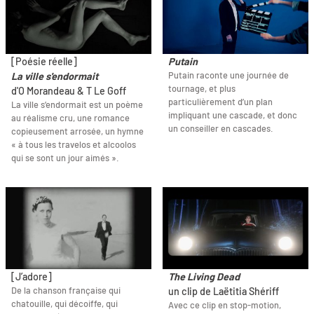
[Poésie réelle]
Putain
Putain raconte une journée de
La ville s'endormait
tournage, et plus
d'O Morandeau & T Le Goff
particulièrement d’un plan
La ville s’endormait est un poème
impliquant une cascade, et donc
au réalisme cru, une romance
un conseiller en cascades.
copieusement arrosée, un hymne
« à tous les travelos et alcoolos
qui se sont un jour aimés ».
[J’adore]
The Living Dead
De la chanson française qui
un clip de Laëtitia Shériff
chatouille, qui décoiffe, qui
Avec ce clip en stop-motion,