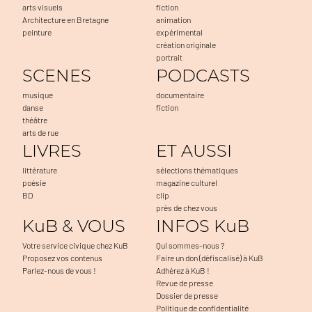
arts visuels
fiction
Architecture en Bretagne
animation
peinture
expérimental
création originale
portrait
SCENES
PODCASTS
musique
documentaire
danse
fiction
théâtre
arts de rue
LIVRES
ET AUSSI
littérature
sélections thématiques
poésie
magazine culturel
BD
clip
près de chez vous
KuB & VOUS
INFOS KuB
Votre service civique chez KuB
Qui sommes-nous ?
Proposez vos contenus
Faire un don (défiscalisé) à KuB
Parlez-nous de vous !
Adhérez à KuB !
Revue de presse
Dossier de presse
Politique de confidentialité