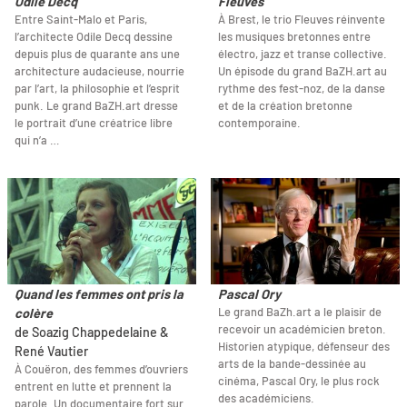
Odile Decq
Fleuves
Entre Saint-Malo et Paris,
À Brest, le trio Fleuves réinvente
l’architecte Odile Decq dessine
les musiques bretonnes entre
depuis plus de quarante ans une
électro, jazz et transe collective.
architecture audacieuse, nourrie
Un épisode du grand BaZH.art au
par l’art, la philosophie et l’esprit
rythme des fest-noz, de la danse
punk. Le grand BaZH.art dresse
et de la création bretonne
le portrait d’une créatrice libre
contemporaine.
qui n’a …
Quand les femmes ont pris la
Pascal Ory
Le grand BaZh.art a le plaisir de
colère
recevoir un académicien breton.
de Soazig Chappedelaine &
Historien atypique, défenseur des
René Vautier
arts de la bande-dessinée au
À Couëron, des femmes d’ouvriers
cinéma, Pascal Ory, le plus rock
entrent en lutte et prennent la
des académiciens.
parole. Un documentaire fort sur