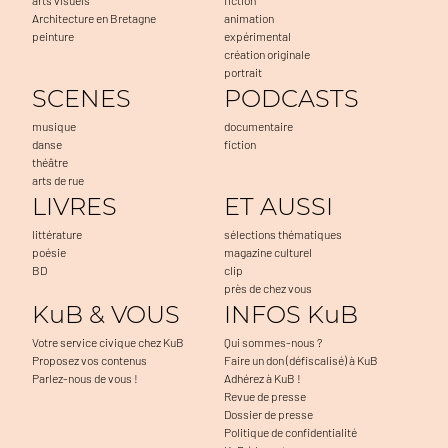
Architecture en Bretagne
animation
peinture
expérimental
création originale
portrait
SCENES
PODCASTS
musique
documentaire
danse
fiction
théâtre
arts de rue
LIVRES
ET AUSSI
littérature
sélections thématiques
poésie
magazine culturel
BD
clip
près de chez vous
KuB & VOUS
INFOS KuB
Votre service civique chez KuB
Qui sommes-nous ?
Proposez vos contenus
Faire un don (défiscalisé) à KuB
Parlez-nous de vous !
Adhérez à KuB !
Revue de presse
Dossier de presse
Politique de confidentialité