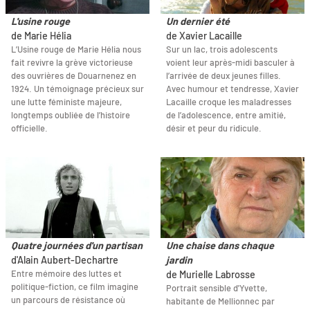
L'usine rouge
Un dernier été
de Marie Hélia
de Xavier Lacaille
L’Usine rouge de Marie Hélia nous
Sur un lac, trois adolescents
fait revivre la grève victorieuse
voient leur après-midi basculer à
des ouvrières de Douarnenez en
l’arrivée de deux jeunes filles.
1924. Un témoignage précieux sur
Avec humour et tendresse, Xavier
une lutte féministe majeure,
Lacaille croque les maladresses
longtemps oubliée de l’histoire
de l’adolescence, entre amitié,
officielle.
désir et peur du ridicule.
Quatre journées d'un partisan
Une chaise dans chaque
d'Alain Aubert-Dechartre
jardin
Entre mémoire des luttes et
de Murielle Labrosse
politique-fiction, ce film imagine
Portrait sensible d'Yvette,
un parcours de résistance où
habitante de Mellionnec par