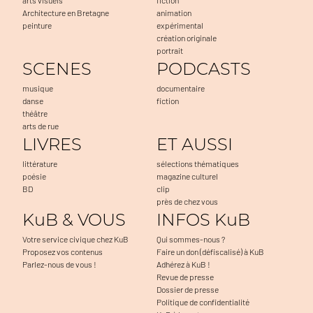
Architecture en Bretagne
animation
peinture
expérimental
création originale
portrait
SCENES
PODCASTS
musique
documentaire
danse
fiction
théâtre
arts de rue
LIVRES
ET AUSSI
littérature
sélections thématiques
poésie
magazine culturel
BD
clip
près de chez vous
KuB & VOUS
INFOS KuB
Votre service civique chez KuB
Qui sommes-nous ?
Proposez vos contenus
Faire un don (défiscalisé) à KuB
Parlez-nous de vous !
Adhérez à KuB !
Revue de presse
Dossier de presse
Politique de confidentialité