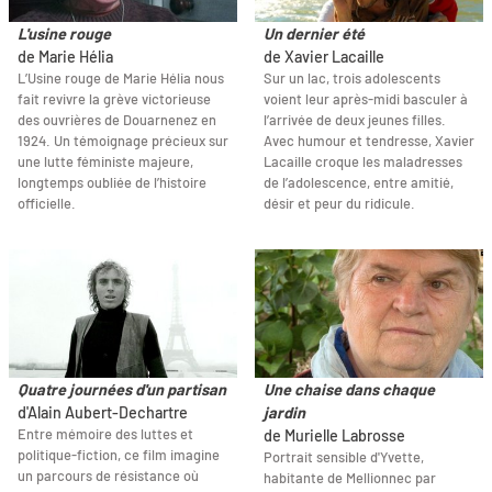
L'usine rouge
Un dernier été
de Marie Hélia
de Xavier Lacaille
L’Usine rouge de Marie Hélia nous
Sur un lac, trois adolescents
fait revivre la grève victorieuse
voient leur après-midi basculer à
des ouvrières de Douarnenez en
l’arrivée de deux jeunes filles.
1924. Un témoignage précieux sur
Avec humour et tendresse, Xavier
une lutte féministe majeure,
Lacaille croque les maladresses
longtemps oubliée de l’histoire
de l’adolescence, entre amitié,
officielle.
désir et peur du ridicule.
Quatre journées d'un partisan
Une chaise dans chaque
d'Alain Aubert-Dechartre
jardin
Entre mémoire des luttes et
de Murielle Labrosse
politique-fiction, ce film imagine
Portrait sensible d'Yvette,
un parcours de résistance où
habitante de Mellionnec par