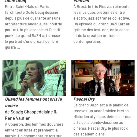
Odile Decq
Fleuves
Entre Saint-Malo et Paris,
À Brest, le trio Fleuves réinvente
l’architecte Odile Decq dessine
les musiques bretonnes entre
depuis plus de quarante ans une
électro, jazz et transe collective.
architecture audacieuse, nourrie
Un épisode du grand BaZH.art au
par l’art, la philosophie et l’esprit
rythme des fest-noz, de la danse
punk. Le grand BaZH.art dresse
et de la création bretonne
le portrait d’une créatrice libre
contemporaine.
qui n’a …
Quand les femmes ont pris la
Pascal Ory
Le grand BaZh.art a le plaisir de
colère
recevoir un académicien breton.
de Soazig Chappedelaine &
Historien atypique, défenseur des
René Vautier
arts de la bande-dessinée au
À Couëron, des femmes d’ouvriers
cinéma, Pascal Ory, le plus rock
entrent en lutte et prennent la
des académiciens.
parole. Un documentaire fort sur