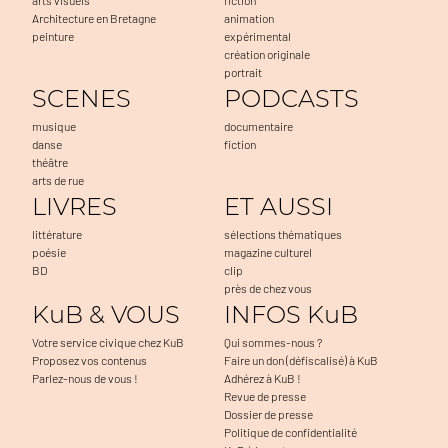
Architecture en Bretagne
animation
peinture
expérimental
création originale
portrait
SCENES
PODCASTS
musique
documentaire
danse
fiction
théâtre
arts de rue
LIVRES
ET AUSSI
littérature
sélections thématiques
poésie
magazine culturel
BD
clip
près de chez vous
KuB & VOUS
INFOS KuB
Votre service civique chez KuB
Qui sommes-nous ?
Proposez vos contenus
Faire un don (défiscalisé) à KuB
Parlez-nous de vous !
Adhérez à KuB !
Revue de presse
Dossier de presse
Politique de confidentialité