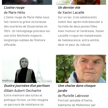
L'usine rouge
Un dernier été
de Marie Hélia
de Xavier Lacaille
L’Usine rouge de Marie Hélia nous
Sur un lac, trois adolescents
fait revivre la grève victorieuse
voient leur après-midi basculer à
des ouvrières de Douarnenez en
l’arrivée de deux jeunes filles.
1924. Un témoignage précieux sur
Avec humour et tendresse, Xavier
une lutte féministe majeure,
Lacaille croque les maladresses
longtemps oubliée de l’histoire
de l’adolescence, entre amitié,
officielle.
désir et peur du ridicule.
Quatre journées d'un partisan
Une chaise dans chaque
d'Alain Aubert-Dechartre
jardin
Entre mémoire des luttes et
de Murielle Labrosse
politique-fiction, ce film imagine
Portrait sensible d'Yvette,
un parcours de résistance où
habitante de Mellionnec par