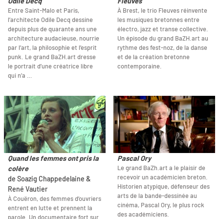
Odile Decq
Fleuves
Entre Saint-Malo et Paris,
À Brest, le trio Fleuves réinvente
l’architecte Odile Decq dessine
les musiques bretonnes entre
depuis plus de quarante ans une
électro, jazz et transe collective.
architecture audacieuse, nourrie
Un épisode du grand BaZH.art au
par l’art, la philosophie et l’esprit
rythme des fest-noz, de la danse
punk. Le grand BaZH.art dresse
et de la création bretonne
le portrait d’une créatrice libre
contemporaine.
qui n’a …
Quand les femmes ont pris la
Pascal Ory
Le grand BaZh.art a le plaisir de
colère
recevoir un académicien breton.
de Soazig Chappedelaine &
Historien atypique, défenseur des
René Vautier
arts de la bande-dessinée au
À Couëron, des femmes d’ouvriers
cinéma, Pascal Ory, le plus rock
entrent en lutte et prennent la
des académiciens.
parole. Un documentaire fort sur