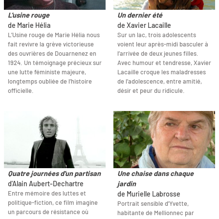
L'usine rouge
Un dernier été
de Marie Hélia
de Xavier Lacaille
L’Usine rouge de Marie Hélia nous
Sur un lac, trois adolescents
fait revivre la grève victorieuse
voient leur après-midi basculer à
des ouvrières de Douarnenez en
l’arrivée de deux jeunes filles.
1924. Un témoignage précieux sur
Avec humour et tendresse, Xavier
une lutte féministe majeure,
Lacaille croque les maladresses
longtemps oubliée de l’histoire
de l’adolescence, entre amitié,
officielle.
désir et peur du ridicule.
Quatre journées d'un partisan
Une chaise dans chaque
d'Alain Aubert-Dechartre
jardin
Entre mémoire des luttes et
de Murielle Labrosse
politique-fiction, ce film imagine
Portrait sensible d'Yvette,
un parcours de résistance où
habitante de Mellionnec par