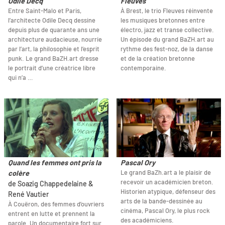
Odile Decq
Fleuves
Entre Saint-Malo et Paris,
À Brest, le trio Fleuves réinvente
l’architecte Odile Decq dessine
les musiques bretonnes entre
depuis plus de quarante ans une
électro, jazz et transe collective.
architecture audacieuse, nourrie
Un épisode du grand BaZH.art au
par l’art, la philosophie et l’esprit
rythme des fest-noz, de la danse
punk. Le grand BaZH.art dresse
et de la création bretonne
le portrait d’une créatrice libre
contemporaine.
qui n’a …
Quand les femmes ont pris la
Pascal Ory
Le grand BaZh.art a le plaisir de
colère
recevoir un académicien breton.
de Soazig Chappedelaine &
Historien atypique, défenseur des
René Vautier
arts de la bande-dessinée au
À Couëron, des femmes d’ouvriers
cinéma, Pascal Ory, le plus rock
entrent en lutte et prennent la
des académiciens.
parole. Un documentaire fort sur