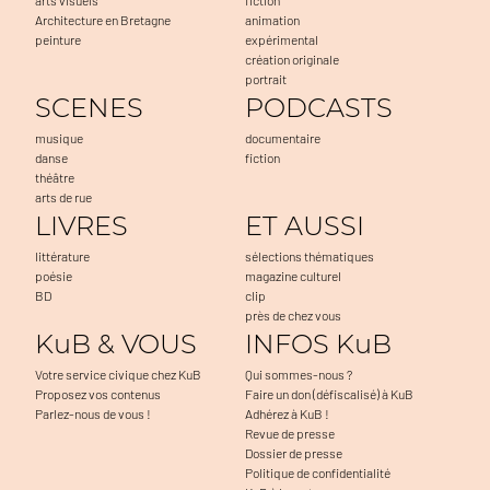
Architecture en Bretagne
animation
peinture
expérimental
création originale
portrait
SCENES
PODCASTS
musique
documentaire
danse
fiction
théâtre
arts de rue
LIVRES
ET AUSSI
littérature
sélections thématiques
poésie
magazine culturel
BD
clip
près de chez vous
KuB & VOUS
INFOS KuB
Votre service civique chez KuB
Qui sommes-nous ?
Proposez vos contenus
Faire un don (défiscalisé) à KuB
Parlez-nous de vous !
Adhérez à KuB !
Revue de presse
Dossier de presse
Politique de confidentialité