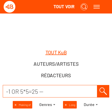
TOUT VOIR
TOUT KuB
AUTEURS/ARTISTES
RÉDACTEURS
Genres
Durée
✕
Making of
✕
Long