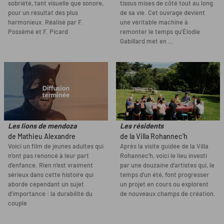
sobriété, tant visuelle que sonore,
tissus mises de côté tout au long
pour un résultat des plus
de sa vie. Cet ouvrage devient
harmonieux. Réalisé par F.
une véritable machine à
Possémé et F. Picard
remonter le temps qu’Élodie
Gabillard met en …
Les lions de mendoza
Les résidents
de Mathieu Alexandre
de la Villa Rohannec'h
Voici un film de jeunes adultes qui
Après la visite guidée de la Villa
n’ont pas renoncé à leur part
Rohannec'h, voici le lieu investi
d’enfance. Rien n’est vraiment
par une douzaine d’artistes qui, le
sérieux dans cette histoire qui
temps d’un été, font progresser
aborde cependant un sujet
un projet en cours ou explorent
d’importance : la durabilité du
de nouveaux champs de création.
couple