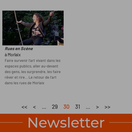
Rues en Scène
à Morlaix
Faire survenir l’art vivant dans les
espaces publics, aller au-devant
des gens, les surprendre, les faire
rêver et rire… Le retour de l’art
dans les rues de Morlaix
<<
<
...
29
30
31
...
>
>>
Newsletter