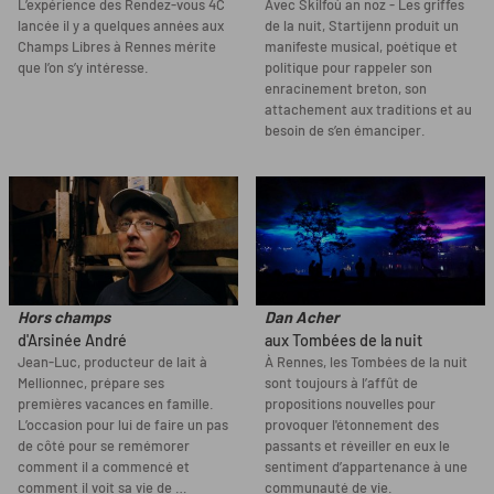
L’expérience des Rendez-vous 4C
Avec Skilfoù an noz - Les griffes
lancée il y a quelques années aux
de la nuit, Startijenn produit un
Champs Libres à Rennes mérite
manifeste musical, poétique et
que l’on s’y intéresse.
politique pour rappeler son
enracinement breton, son
attachement aux traditions et au
besoin de s’en émanciper.
Hors champs
Dan Acher
d'Arsinée André
aux Tombées de la nuit
Jean-Luc, producteur de lait à
À Rennes, les Tombées de la nuit
Mellionnec, prépare ses
sont toujours à l’affût de
premières vacances en famille.
propositions nouvelles pour
L’occasion pour lui de faire un pas
provoquer l'étonnement des
de côté pour se remémorer
passants et réveiller en eux le
comment il a commencé et
sentiment d’appartenance à une
comment il voit sa vie de …
communauté de vie.