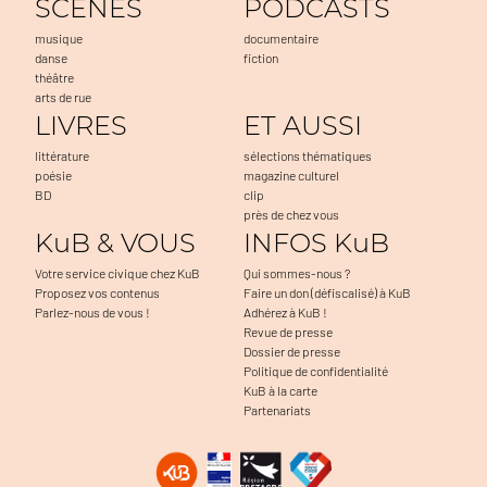
SCENES
PODCASTS
musique
documentaire
danse
fiction
théâtre
arts de rue
LIVRES
ET AUSSI
littérature
sélections thématiques
poésie
magazine culturel
BD
clip
près de chez vous
KuB & VOUS
INFOS KuB
Votre service civique chez KuB
Qui sommes-nous ?
Proposez vos contenus
Faire un don (défiscalisé) à KuB
Parlez-nous de vous !
Adhérez à KuB !
Revue de presse
Dossier de presse
Politique de confidentialité
KuB à la carte
Partenariats