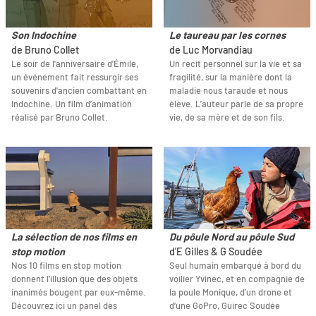
Son Indochine
Le taureau par les cornes
de Bruno Collet
de Luc Morvandiau
Le soir de l'anniversaire d'Émile,
Un récit personnel sur la vie et sa
un événement fait ressurgir ses
fragilité, sur la manière dont la
souvenirs d'ancien combattant en
maladie nous taraude et nous
Indochine. Un film d’animation
élève. L’auteur parle de sa propre
réalisé par Bruno Collet.
vie, de sa mère et de son fils.
La sélection de nos films en
Du pôule Nord au pôule Sud
stop motion
d'E Gilles & G Soudée
Nos 10 films en stop motion
Seul humain embarqué à bord du
donnent l’illusion que des objets
voilier Yvinec, et en compagnie de
inanimés bougent par eux-même.
la poule Monique, d’un drone et
Découvrez ici un panel des
d’une GoPro, Guirec Soudée