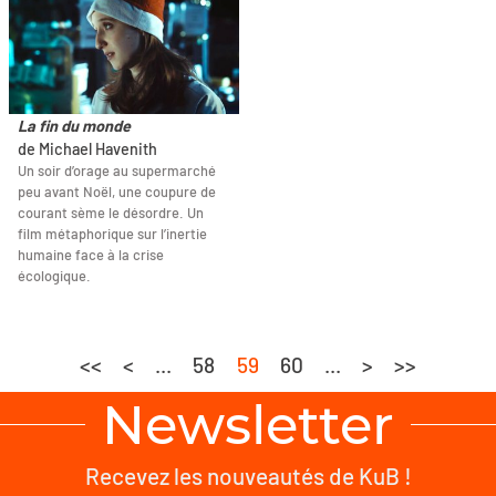
La fin du monde
de Michael Havenith
Un soir d’orage au supermarché
peu avant Noël, une coupure de
courant sème le désordre. Un
film métaphorique sur l’inertie
humaine face à la crise
écologique.
<<
<
...
58
59
60
...
>
>>
Newsletter
Recevez les nouveautés de KuB !