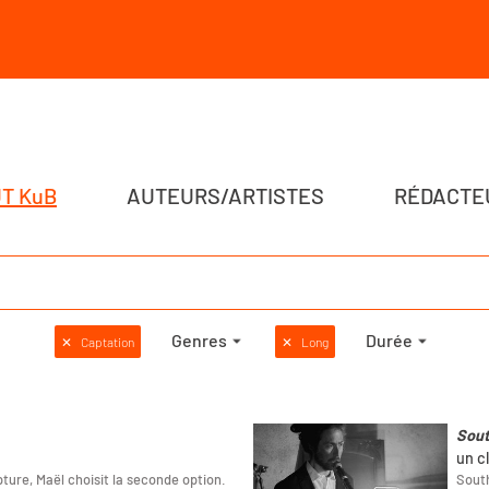
T KuB
AUTEURS/ARTISTES
RÉDACTE
Genres
Durée
✕
Captation
✕
Long
Sout
un c
ture, Maël choisit la seconde option.
South