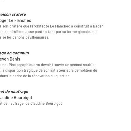
aison cratère
oger Le Flanchec
ison-cratère que l’architecte Le Flanchec a construit à Baden
a un demi-siècle laisse pantois tant par sa forme globale, qui
rise les canons pavillonnaires,
age en commun
even Denis
binet Photographique va devoir trouver un second souffle,
 la disparition tragique de son initiateur et la démolition du
 dans le cadre de la rénovation du quartier.
et de naufrage
laudine Bourbigot
t de naufrage, de Claudine Bourbigot