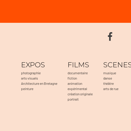
EXPOS
FILMS
SCENE
photographie
documentaire
musique
arts visuels
fiction
danse
Architecture en Bretagne
animation
théâtre
peinture
expérimental
arts de rue
création originale
portrait