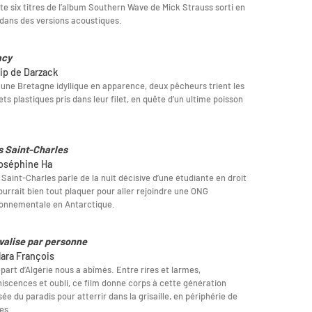
ite six titres de l’album Southern Wave de Mick Strauss sorti en
dans des versions acoustiques.
acy
lip de Darzack
une Bretagne idyllique en apparence, deux pêcheurs trient les
ts plastiques pris dans leur filet, en quête d’un ultime poisson
s Saint-Charles
oséphine Ha
 Saint-Charles parle de la nuit décisive d’une étudiante en droit
ourrait bien tout plaquer pour aller rejoindre une ONG
ronnementale en Antarctique.
valise par personne
lara François
part d’Algérie nous a abîmés. Entre rires et larmes,
iscences et oubli, ce film donne corps à cette génération
ée du paradis pour atterrir dans la grisaille, en périphérie de
es.