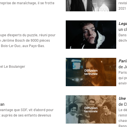
reprise de maraîchage, il se frotte
revis
2021 
Leg
un c
oupe d'experts du puzzle, réuni pour
Dans 
 le Jérôme Bosch de 9000 pièces
déche
de Bois-Le-Duc, aux Pays-Bas.
Pari
el Le Boulanger
de J
Paris
qui p
envi
Une 
van
de C
vantage que SDF, vit d’abord pour
Le dé
nt auprès de ses enfants devenus
rémin
chass
Renn