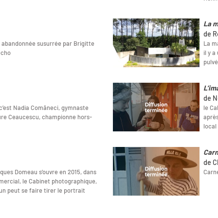
La m
de R
 abandonnée susurrée par Brigitte
La ma
écho
il y 
pulvé
L’im
de N
c’est Nadia Comăneci, gymnaste
le Ca
ture Ceaucescu, championne hors-
après
local
Carn
de C
acques Domeau s’ouvre en 2015, dans
Carne
ercial, le Cabinet photographique,
n peut se faire tirer le portrait