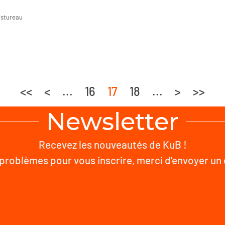
astureau
<<
<
...
16
17
18
...
>
>>
Newsletter
Recevez les nouveautés de KuB !
problèmes pour vous inscrire, merci d'envoyer un