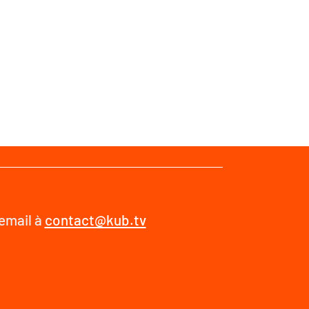
 email à
contact@kub.tv