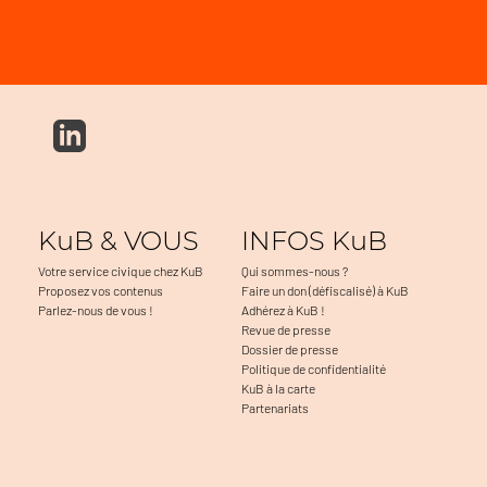
KuB & VOUS
INFOS KuB
Votre service civique chez KuB
Qui sommes-nous ?
Proposez vos contenus
Faire un don (défiscalisé) à KuB
Parlez-nous de vous !
Adhérez à KuB !
Revue de presse
Dossier de presse
Politique de confidentialité
KuB à la carte
Partenariats