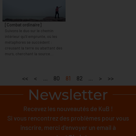
[Combat ordinaire]
Suivons le duo sur le chemin
intérieur qu’il emprunte, où les
métaphores se succèdent :
creusant la terre ou abattant des
murs, cherchant la source...
<<
<
...
80
81
82
...
>
>>
Newsletter
Recevez les nouveautés de KuB !
Si vous rencontrez des problèmes pour vous
inscrire, merci d'envoyer un email à