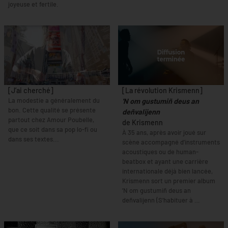
joyeuse et fertile.
[J’ai cherché]
[La révolution Krismenn]
La modestie a généralement du
'N om gustumiñ deus an
bon. Cette qualité se présente
deñvalijenn
partout chez Amour Poubelle,
de Krismenn
que ce soit dans sa pop lo-fi ou
À 35 ans, après avoir joué sur
dans ses textes...
scène accompagné d’instruments
acoustiques ou de human-
beatbox et ayant une carrière
internationale déjà bien lancée,
Krismenn sort un premier album
’N om gustumiñ deus an
deñvalijenn (S’habituer à …