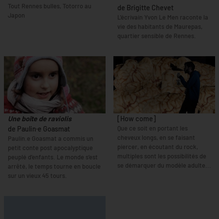
Tout Rennes bulles, Totorro au
de Brigitte Chevet
Japon
L'écrivain Yvon Le Men raconte la
vie des habitants de Maurepas,
quartier sensible de Rennes.
Une boîte de raviolis
[How come]
Que ce soit en portant les
de Paulin·e Goasmat
cheveux longs, en se faisant
Paulin.e Goasmat a commis un
piercer, en écoutant du rock,
petit conte post apocalyptique
multiples sont les possibilités de
peuplé d’enfants. Le monde s’est
se démarquer du modèle adulte...
arrêté, le temps tourne en boucle
sur un vieux 45 tours.