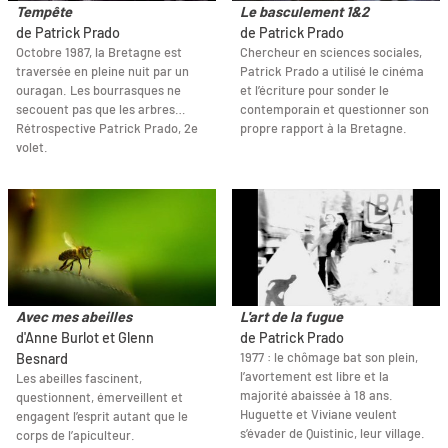
Tempête
Le basculement 1&2
de Patrick Prado
de Patrick Prado
Octobre 1987, la Bretagne est
Chercheur en sciences sociales,
traversée en pleine nuit par un
Patrick Prado a utilisé le cinéma
ouragan. Les bourrasques ne
et l’écriture pour sonder le
secouent pas que les arbres…
contemporain et questionner son
Rétrospective Patrick Prado, 2e
propre rapport à la Bretagne.
volet.
Avec mes abeilles
L'art de la fugue
d'Anne Burlot et Glenn
de Patrick Prado
1977 : le chômage bat son plein,
Besnard
l’avortement est libre et la
Les abeilles fascinent,
majorité abaissée à 18 ans.
questionnent, émerveillent et
Huguette et Viviane veulent
engagent l’esprit autant que le
s’évader de Quistinic, leur village.
corps de l’apiculteur.