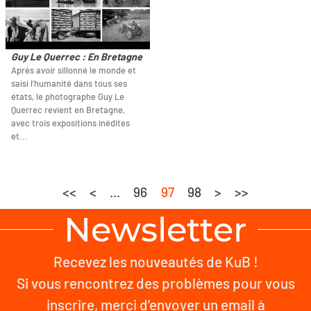
Guy Le Querrec : En Bretagne
Après avoir sillonné le monde et
saisi l’humanité dans tous ses
états, le photographe Guy Le
Querrec revient en Bretagne,
avec trois expositions inédites
et...
<<
<
...
96
97
98
>
>>
Newsletter
Recevez les nouveautés de KuB !
Si vous rencontrez des problèmes pour vous
inscrire, merci d'envoyer un email à