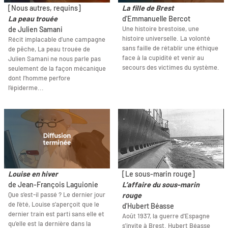
[Nous autres, requins]
La fille de Brest
La peau trouée
d'Emmanuelle Bercot
Une histoire brestoise, une
de Julien Samani
histoire universelle. La volonté
Récit implacable d’une campagne
sans faille de rétablir une éthique
de pêche, La peau trouée de
face à la cupidité et venir au
Julien Samani ne nous parle pas
secours des victimes du système.
seulement de la façon mécanique
dont l’homme perfore
l’épiderme...
Louise en hiver
[Le sous-marin rouge]
de Jean-François Laguionie
L’affaire du sous-marin
Que s’est-il passé ? Le dernier jour
rouge
de l’été, Louise s’aperçoit que le
d'Hubert Béasse
dernier train est parti sans elle et
Août 1937, la guerre d'Espagne
qu'elle est la dernière dans la
s'invite à Brest. Hubert Béasse