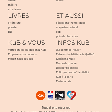
théâtre
arts de rue
LIVRES
ET AUSSI
littérature
sélections thématiques
poésie
magazine culturel
BD
clip
près de chez vous
KuB & VOUS
INFOS KuB
Votre service civique chez KuB
Qui sommes-nous ?
Proposez vos contenus
Faire un don (défiscalisé) à KuB
Parlez-nous de vous !
Adhérez à KuB !
Revue de presse
Dossier de presse
Politique de confidentialité
KuB à la carte
Partenariats
Tous droits réservés