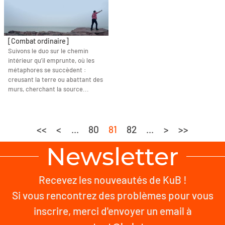
[Combat ordinaire]
Suivons le duo sur le chemin
intérieur qu’il emprunte, où les
métaphores se succèdent :
creusant la terre ou abattant des
murs, cherchant la source...
<<
<
...
80
81
82
...
>
>>
Newsletter
Recevez les nouveautés de KuB !
Si vous rencontrez des problèmes pour vous
inscrire, merci d'envoyer un email à