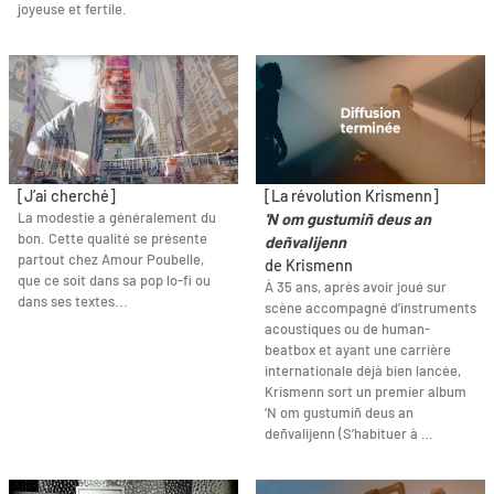
joyeuse et fertile.
[J’ai cherché]
[La révolution Krismenn]
La modestie a généralement du
'N om gustumiñ deus an
bon. Cette qualité se présente
deñvalijenn
partout chez Amour Poubelle,
de Krismenn
que ce soit dans sa pop lo-fi ou
À 35 ans, après avoir joué sur
dans ses textes...
scène accompagné d’instruments
acoustiques ou de human-
beatbox et ayant une carrière
internationale déjà bien lancée,
Krismenn sort un premier album
’N om gustumiñ deus an
deñvalijenn (S’habituer à …