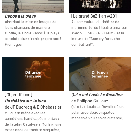
Babos à la playa
[Le grand BaZH.art #20]
Abordant la mise en images de
Au sommaire : du théâtre de
leurs chansons de manière
marionnette, du théâtre amateur
subtile, le single Babos à la playa
avec VILLAGE EN FLAMME et la
se teinte d'une ironie propre aux 3
lecture de "Samory farouche
Fromages
combattant".
[Objectif lune]
Qui a tué Louis Le Ravallec
Un théâtre sur la lune
de Philippe Guilloux
Qui a tué Louis Le Ravallec ? un
de JF Ducrocq & É Chebassier
polar avec deux enquêtes,
M Louarn mène avec les
menées à 230 ans de distance.
comédiens handicapés mentaux
de l’atelier Catalyse à Morlaix, une
expérience de théâtre singulière,