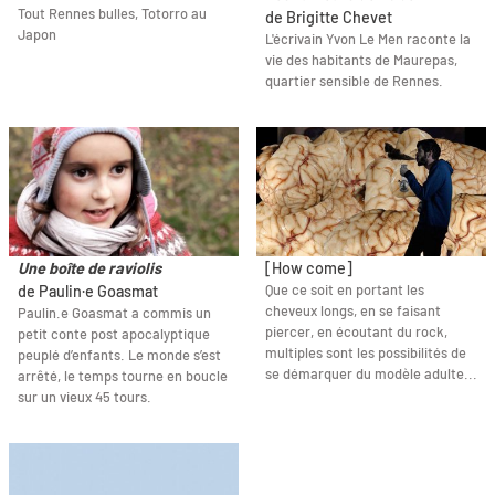
Tout Rennes bulles, Totorro au
de Brigitte Chevet
Japon
L'écrivain Yvon Le Men raconte la
vie des habitants de Maurepas,
quartier sensible de Rennes.
Une boîte de raviolis
[How come]
Que ce soit en portant les
de Paulin·e Goasmat
cheveux longs, en se faisant
Paulin.e Goasmat a commis un
piercer, en écoutant du rock,
petit conte post apocalyptique
multiples sont les possibilités de
peuplé d’enfants. Le monde s’est
se démarquer du modèle adulte...
arrêté, le temps tourne en boucle
sur un vieux 45 tours.