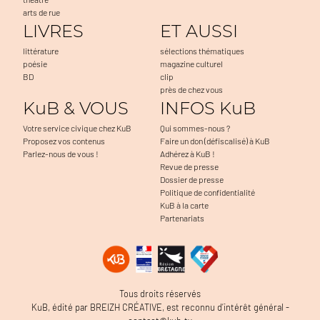
arts de rue
LIVRES
ET AUSSI
littérature
sélections thématiques
poésie
magazine culturel
BD
clip
près de chez vous
KuB & VOUS
INFOS KuB
Votre service civique chez KuB
Qui sommes-nous ?
Proposez vos contenus
Faire un don (défiscalisé) à KuB
Parlez-nous de vous !
Adhérez à KuB !
Revue de presse
Dossier de presse
Politique de confidentialité
KuB à la carte
Partenariats
a navigation, à mesurer l'audience du
Tous droits réservés
 problèmes. C'est OK pour vous ?
KuB, édité par BREIZH CRÉATIVE, est reconnu d’intérêt général -