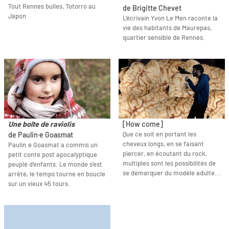
Tout Rennes bulles, Totorro au
de Brigitte Chevet
Japon
L'écrivain Yvon Le Men raconte la
vie des habitants de Maurepas,
quartier sensible de Rennes.
Une boîte de raviolis
[How come]
Que ce soit en portant les
de Paulin·e Goasmat
cheveux longs, en se faisant
Paulin.e Goasmat a commis un
piercer, en écoutant du rock,
petit conte post apocalyptique
multiples sont les possibilités de
peuplé d’enfants. Le monde s’est
se démarquer du modèle adulte...
arrêté, le temps tourne en boucle
sur un vieux 45 tours.