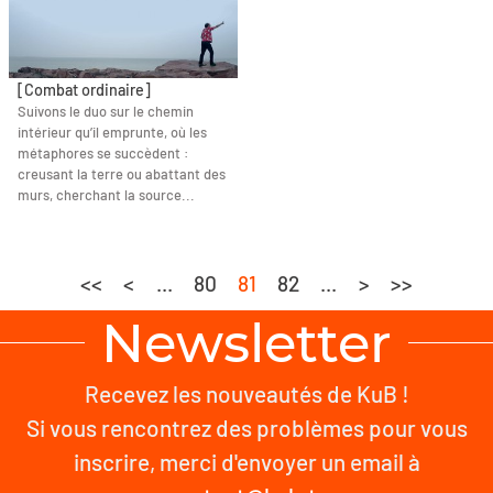
[Combat ordinaire]
Suivons le duo sur le chemin
intérieur qu’il emprunte, où les
métaphores se succèdent :
creusant la terre ou abattant des
murs, cherchant la source...
<<
<
...
80
81
82
...
>
>>
Newsletter
Recevez les nouveautés de KuB !
Si vous rencontrez des problèmes pour vous
inscrire, merci d'envoyer un email à