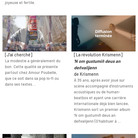
joyeuse et fertile.
[J’ai cherché]
[La révolution Krismenn]
La modestie a généralement du
'N om gustumiñ deus an
bon. Cette qualité se présente
deñvalijenn
partout chez Amour Poubelle,
de Krismenn
que ce soit dans sa pop lo-fi ou
À 35 ans, après avoir joué sur
dans ses textes...
scène accompagné d’instruments
acoustiques ou de human-
beatbox et ayant une carrière
internationale déjà bien lancée,
Krismenn sort un premier album
’N om gustumiñ deus an
deñvalijenn (S’habituer à …