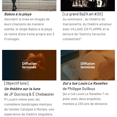
Babos à la playa
[Le grand BaZH.art #20]
Abordant la mise en images de
Au sommaire : du théâtre de
leurs chansons de manière
marionnette, du théâtre amateur
subtile, le single Babos à la playa
avec VILLAGE EN FLAMME et la
se teinte d'une ironie propre aux 3
lecture de "Samory farouche
Fromages
combattant".
[Objectif lune]
Qui a tué Louis Le Ravallec
Un théâtre sur la lune
de Philippe Guilloux
Qui a tué Louis Le Ravallec ? un
de JF Ducrocq & É Chebassier
polar avec deux enquêtes,
M Louarn mène avec les
menées à 230 ans de distance.
comédiens handicapés mentaux
de l’atelier Catalyse à Morlaix, une
expérience de théâtre singulière,