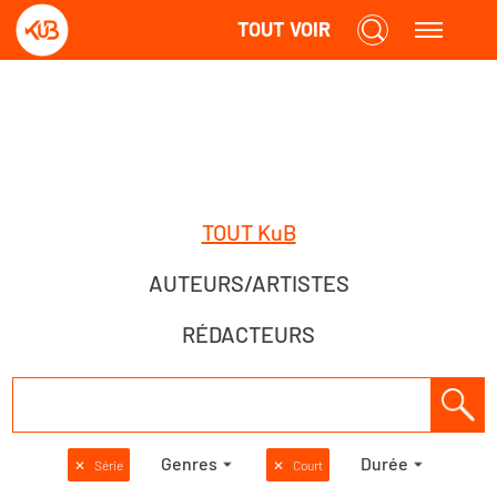
TOUT VOIR
TOUT KuB
AUTEURS/ARTISTES
RÉDACTEURS
Genres
Durée
✕
Série
✕
Court