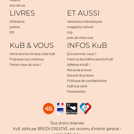
arts de rue
LIVRES
ET AUSSI
littérature
sélections thématiques
poésie
magazine culturel
BD
clip
près de chez vous
KuB & VOUS
INFOS KuB
Votre service civique chez KuB
Qui sommes-nous ?
Proposez vos contenus
Faire un don (défiscalisé) à KuB
Parlez-nous de vous !
Adhérez à KuB !
Revue de presse
Dossier de presse
Politique de confidentialité
KuB à la carte
Partenariats
Tous droits réservés
KuB, édité par BREIZH CRÉATIVE, est reconnu d’intérêt général -