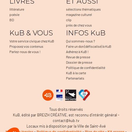
LIVRES
ET AUSSI
littérature
sélections thématiques
poésie
magazine culturel
BD
clip
près de chez vous
KuB & VOUS
INFOS KuB
Votre service civique chez KuB
Qui sommes-nous ?
Proposez vos contenus
Faire un don (défiscalisé) à KuB
Parlez-nous de vous !
Adhérez à KuB !
Revue de presse
Dossier de presse
Politique de confidentialité
KuB à la carte
Partenariats
inuer sans accepter
ut c'est nous...
s Cookies !
ert notamment à faciliter la navigation, à mesurer l'audience du
Tous droits réservés
 et à détecter d'éventuels problèmes. C'est OK pour vous ?
KuB, édité par BREIZH CRÉATIVE, est reconnu d’intérêt général -
la politique de confidentialité
contact@kub.tv
Locaux mis à disposition par la Ville de Saint-Avé
Consentements certifiés par
Mentions légales
-
Politique de confidentialité
-
Plan du site
-
Kit presse
-