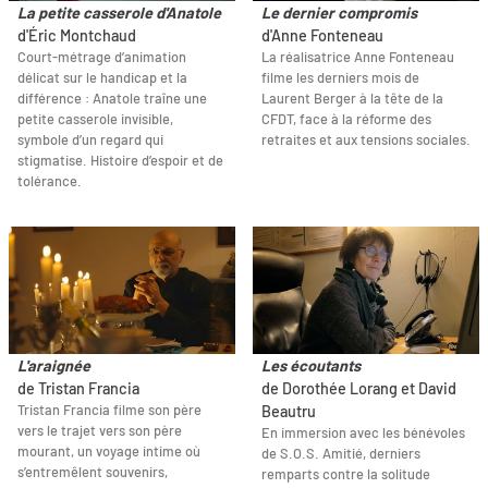
La petite casserole d'Anatole
Le dernier compromis
d'Éric Montchaud
d'Anne Fonteneau
Court‐métrage d’animation
La réalisatrice Anne Fonteneau
délicat sur le handicap et la
filme les derniers mois de
différence : Anatole traîne une
Laurent Berger à la tête de la
petite casserole invisible,
CFDT, face à la réforme des
symbole d’un regard qui
retraites et aux tensions sociales.
stigmatise. Histoire d’espoir et de
tolérance.
L'araignée
Les écoutants
de Tristan Francia
de Dorothée Lorang et David
Tristan Francia filme son père
Beautru
vers le trajet vers son père
En immersion avec les bénévoles
mourant, un voyage intime où
de S.O.S. Amitié, derniers
s’entremêlent souvenirs,
remparts contre la solitude