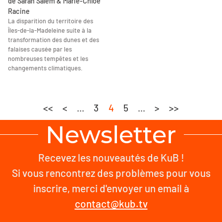
de Sarah Salem & Marie-Chloé
Racine
La disparition du territoire des
Îles-de-la-Madeleine suite à la
transformation des dunes et des
falaises causée par les
nombreuses tempêtes et les
changements climatiques.
<<
<
...
3
4
5
...
>
>>
Newsletter
Recevez les nouveautés de KuB !
Si vous rencontrez des problèmes pour vous
inscrire, merci d'envoyer un email à
contact@kub.tv