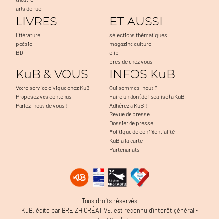
arts de rue
LIVRES
ET AUSSI
littérature
sélections thématiques
poésie
magazine culturel
BD
clip
près de chez vous
KuB & VOUS
INFOS KuB
Votre service civique chez KuB
Qui sommes-nous ?
Proposez vos contenus
Faire un don (défiscalisé) à KuB
Parlez-nous de vous !
Adhérez à KuB !
Revue de presse
Dossier de presse
Politique de confidentialité
KuB à la carte
Partenariats
Tous droits réservés
KuB, édité par BREIZH CRÉATIVE, est reconnu d’intérêt général -