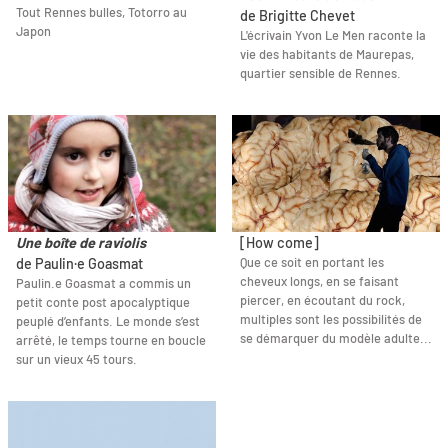
Tout Rennes bulles, Totorro au
de Brigitte Chevet
Japon
L'écrivain Yvon Le Men raconte la
vie des habitants de Maurepas,
quartier sensible de Rennes.
Une boîte de raviolis
[How come]
Que ce soit en portant les
de Paulin·e Goasmat
cheveux longs, en se faisant
Paulin.e Goasmat a commis un
piercer, en écoutant du rock,
petit conte post apocalyptique
multiples sont les possibilités de
peuplé d’enfants. Le monde s’est
se démarquer du modèle adulte...
arrêté, le temps tourne en boucle
sur un vieux 45 tours.