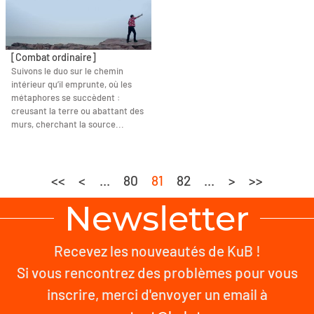
[Combat ordinaire]
Suivons le duo sur le chemin
intérieur qu’il emprunte, où les
métaphores se succèdent :
creusant la terre ou abattant des
murs, cherchant la source...
<<
<
...
80
81
82
...
>
>>
Newsletter
Recevez les nouveautés de KuB !
Si vous rencontrez des problèmes pour vous
inscrire, merci d'envoyer un email à