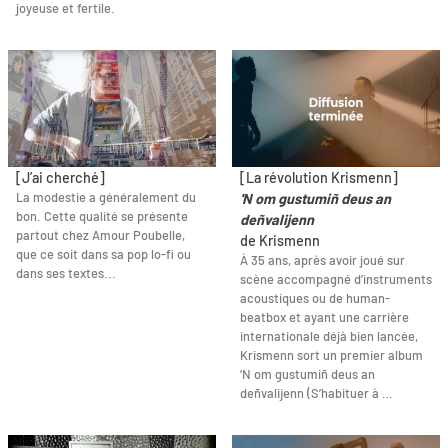
joyeuse et fertile.
[J’ai cherché]
[La révolution Krismenn]
La modestie a généralement du
'N om gustumiñ deus an
bon. Cette qualité se présente
deñvalijenn
partout chez Amour Poubelle,
de Krismenn
que ce soit dans sa pop lo-fi ou
À 35 ans, après avoir joué sur
dans ses textes...
scène accompagné d’instruments
acoustiques ou de human-
beatbox et ayant une carrière
internationale déjà bien lancée,
Krismenn sort un premier album
’N om gustumiñ deus an
deñvalijenn (S’habituer à …