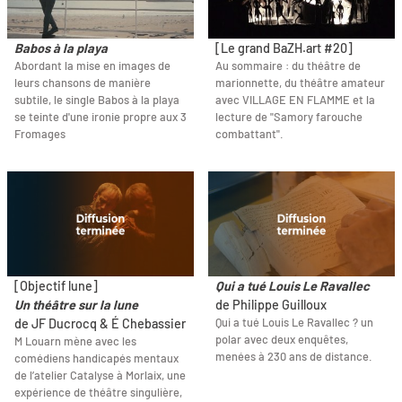
Babos à la playa
[Le grand BaZH.art #20]
Abordant la mise en images de
Au sommaire : du théâtre de
leurs chansons de manière
marionnette, du théâtre amateur
subtile, le single Babos à la playa
avec VILLAGE EN FLAMME et la
se teinte d'une ironie propre aux 3
lecture de "Samory farouche
Fromages
combattant".
[Objectif lune]
Qui a tué Louis Le Ravallec
Un théâtre sur la lune
de Philippe Guilloux
Qui a tué Louis Le Ravallec ? un
de JF Ducrocq & É Chebassier
polar avec deux enquêtes,
M Louarn mène avec les
menées à 230 ans de distance.
comédiens handicapés mentaux
de l’atelier Catalyse à Morlaix, une
expérience de théâtre singulière,