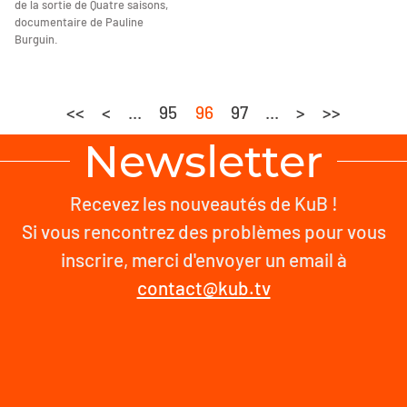
de la sortie de Quatre saisons,
documentaire de Pauline
Burguin.
<<
<
...
95
96
97
...
>
>>
Newsletter
Recevez les nouveautés de KuB !
Si vous rencontrez des problèmes pour vous
inscrire, merci d'envoyer un email à
contact@kub.tv