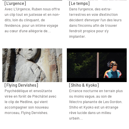
[L’urgence]
[Le temps]
Avec L’Urgence, Ruben nous offre
Dans l’urgence, des extra-
un clip tout en justesse et en non-
terrestres en voie d’extinction
dits, loin du clinquant, de
décident d’envoyer l’un des leurs
l’évidence, pour un intime voyage
dans l’inconnu afin de trouver
au cœur d’une allégorie de...
l’endroit propice pour s’y
implanter.
[Flying Dervishes]
[Shiho & Kyoko]
Psychédélique et envoûtante
Errance nocturne en terrain plus
virée en forêt de Pléchâtel avec
ou moins vague, au son de
le clip de Medline, qui vient
l’électro planante de Les Gordon.
accompagner son nouveau
Shiho et Kyoko est un étrange
morceau, Flying Dervishes.
rêve lucide dans un milieu
urbain...