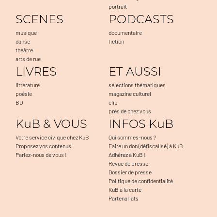
portrait
SCENES
PODCASTS
musique
documentaire
danse
fiction
théâtre
arts de rue
LIVRES
ET AUSSI
littérature
sélections thématiques
poésie
magazine culturel
BD
clip
près de chez vous
KuB & VOUS
INFOS KuB
Votre service civique chez KuB
Qui sommes-nous ?
Proposez vos contenus
Faire un don (défiscalisé) à KuB
Parlez-nous de vous !
Adhérez à KuB !
Revue de presse
Dossier de presse
Politique de confidentialité
KuB à la carte
Partenariats