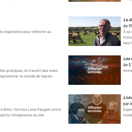
Le d
de M
s inspirantes pour réfléchir au
À sa 
monde
seul 
Les 
de E
lles pratiques, ils tracent des voies
Immer
représenter le monde de l'après-
Livi
par 
 à Binic, l'actrice Lena Paugam entre
Expos
orte l'imagination au loin.
mode