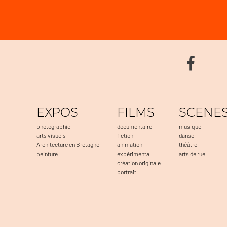
EXPOS
FILMS
SCENE
photographie
documentaire
musique
arts visuels
fiction
danse
Architecture en Bretagne
animation
théâtre
peinture
expérimental
arts de rue
création originale
portrait