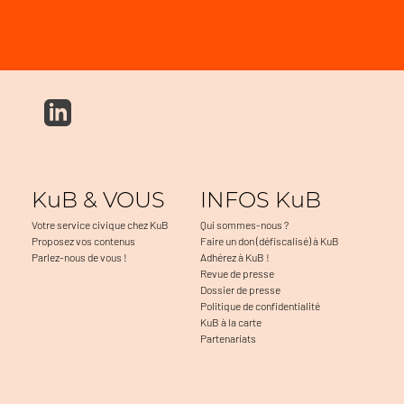
KuB & VOUS
INFOS KuB
Votre service civique chez KuB
Qui sommes-nous ?
Proposez vos contenus
Faire un don (défiscalisé) à KuB
Parlez-nous de vous !
Adhérez à KuB !
Revue de presse
Dossier de presse
Politique de confidentialité
KuB à la carte
Partenariats