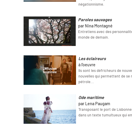
négationnisme.
Paroles sauvages
par Nina Montagné
Entretiens avec des personnalité
monde de demain.
Les éclaireurs
à l'oeuvre
Ils sont les défricheurs de nouve
nouvelles qui permettent de se 
pétrole...
Ode maritime
par Lena Paugam
Transposant le port de Lisbonne
dans un texte tumultueux qui emp