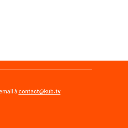
 email à
contact@kub.tv