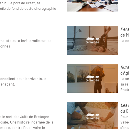
bin. Le port de Brest, sa
toile de fond de cette chorégraphie
Pers
de M
aliste qui a levé le voile sur les
La co
tonnes
Rura
d'Ag
oncellent pour les vivants, le
La sé
 menaçant.
sa ré
Photo
Les 
du C
 le sort des Juifs de Bretagne
Pour 
ale. Une histoire incarnée de la
Vallé
ire, contre l’oubli voire le
s’eng