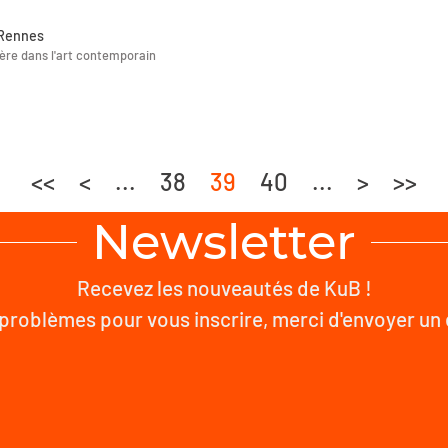
 Rennes
ière dans l'art contemporain
<<
<
...
38
39
40
...
>
>>
Newsletter
Recevez les nouveautés de KuB !
problèmes pour vous inscrire, merci d'envoyer un