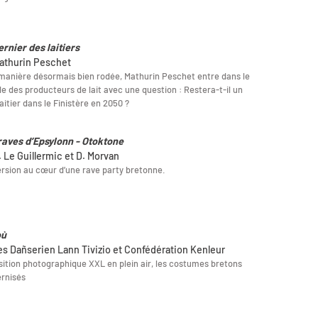
ernier des laitiers
athurin Peschet
manière désormais bien rodée, Mathurin Peschet entre dans le
 des producteurs de lait avec une question : Restera-t-il un
laitier dans le Finistère en 2050 ?
raves d’Epsylonn - Otoktone
. Le Guillermic et D. Morvan
sion au cœur d’une rave party bretonne.
où
les Dañserien Lann Tivizio et Confédération Kenleur
ition photographique XXL en plein air, les costumes bretons
rnisés