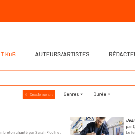
T KuB
AUTEURS/ARTISTES
RÉDACTE
Genres
Durée
✕
Création sonore
Jean
par 
n breton chanté par Sarah Floc’h et
Le fe