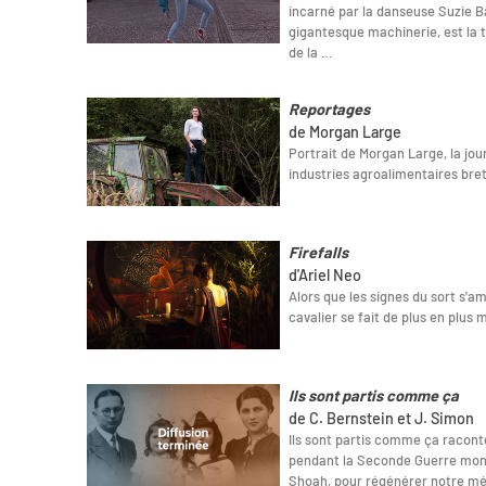
incarné par la danseuse Suzie Ba
gigantesque machinerie, est la 
de la …
Reportages
de Morgan Large
Portrait de Morgan Large, la journ
industries agroalimentaires bre
Firefalls
d'Ariel Neo
Alors que les signes du sort s'am
cavalier se fait de plus en plus
Ils sont partis comme ça
de C. Bernstein et J. Simon
Ils sont partis comme ça raconte
pendant la Seconde Guerre mondi
Shoah, pour régénérer notre mémo