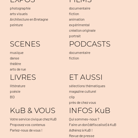
photographie
documentaire
arts visuels
fiction
Architecture en Bretagne
animation
peinture
expérimental
création originale
portrait
SCENES
PODCASTS
musique
documentaire
danse
fiction
théâtre
arts de rue
LIVRES
ET AUSSI
littérature
sélections thématiques
poésie
magazine culturel
BD
clip
près de chez vous
KuB & VOUS
INFOS KuB
Votre service civique chez KuB
Qui sommes-nous ?
Proposez vos contenus
Faire un don (défiscalisé) à KuB
Parlez-nous de vous !
Adhérez à KuB !
Revue de presse