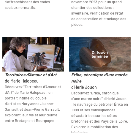
s'affranchissant des codes
novembre 2023 pour un grand
sociaux normatifs.
chantier des collections :
inventaire, vérification de l'état
de conservation et stockage des
pièces.
Territoires d'Amour et d'Art
Erika, chronique d'une marée
de Marie Halopeau
noire
Découvrez "Territoires d'Amour et
d'Herlé Jouon
d'Art" de Marie Halopeau : un
Découvrez "Erika, chronique
portrait intime du couple
d'une marée noire" d'Herlé Jouon
d'artistes Maryvonne Jeanne-
: le naufrage du pétrolier Érika en
Garrault et Jean-Pierre Garrault,
1999 et ses conséquences
explorant leur vie et leur œuvre
dévastatrices sur les côtes
entre Bretagne et Bourgogne.
bretonnes et des Pays de la Loire.
Explorez la mobilisation des
bénévoles …