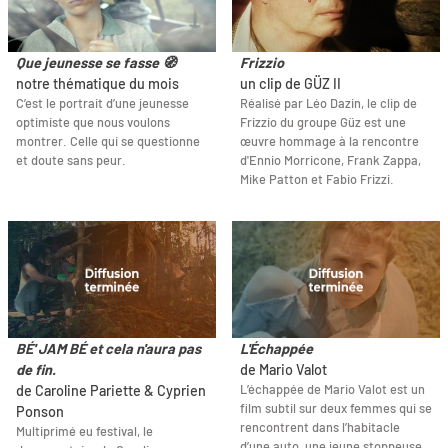
Que jeunesse se fasse 🧭
Frizzio
notre thématique du mois
un clip de GÜZ II
C’est le portrait d’une jeunesse
Réalisé par Léo Dazin, le clip de
optimiste que nous voulons
Frizzio du groupe Güz est une
montrer. Celle qui se questionne
œuvre hommage à la rencontre
et doute sans peur.
d'Ennio Morricone, Frank Zappa,
Mike Patton et Fabio Frizzi.
BÉ' JAM BÉ et cela n'aura pas
L'Échappée
de fin.
de Mario Valot
L’échappée de Mario Valot est un
de Caroline Pariette & Cyprien
film subtil sur deux femmes qui se
Ponson
rencontrent dans l’habitacle
Multiprimé eu festival, le
d’une auto, une jeune stoppeuse