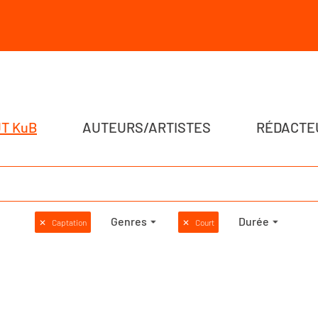
T KuB
AUTEURS/ARTISTES
RÉDACTE
Genres
Durée
✕
Captation
✕
Court