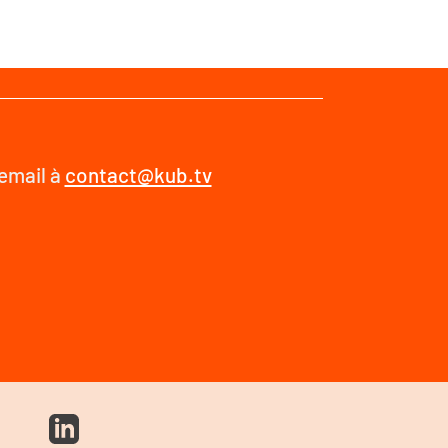
 email à
contact@kub.tv