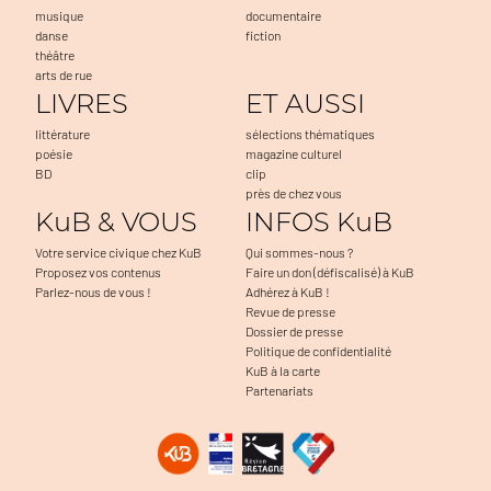
musique
documentaire
danse
fiction
théâtre
arts de rue
LIVRES
ET AUSSI
littérature
sélections thématiques
poésie
magazine culturel
BD
clip
près de chez vous
KuB & VOUS
INFOS KuB
Votre service civique chez KuB
Qui sommes-nous ?
Proposez vos contenus
Faire un don (défiscalisé) à KuB
Parlez-nous de vous !
Adhérez à KuB !
Revue de presse
Dossier de presse
Politique de confidentialité
KuB à la carte
Partenariats