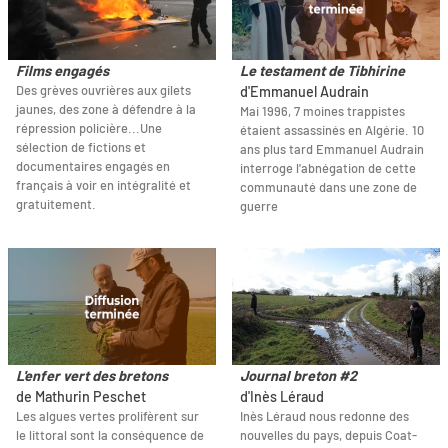
Films engagés
Le testament de Tibhirine
Des grèves ouvrières aux gilets
d'Emmanuel Audrain
jaunes, des zone à défendre à la
Mai 1996, 7 moines trappistes
répression policière...Une
étaient assassinés en Algérie. 10
sélection de fictions et
ans plus tard Emmanuel Audrain
documentaires engagés en
interroge l'abnégation de cette
français à voir en intégralité et
communauté dans une zone de
gratuitement.
guerre
L'enfer vert des bretons
Journal breton #2
de Mathurin Peschet
d'Inès Léraud
Les algues vertes prolifèrent sur
Inès Léraud nous redonne des
le littoral sont la conséquence de
nouvelles du pays, depuis Coat-