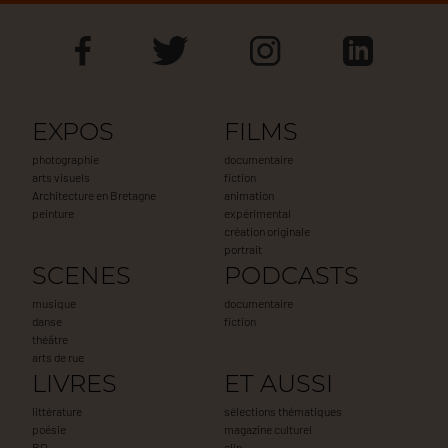
EXPOS
FILMS
photographie
documentaire
arts visuels
fiction
Architecture en Bretagne
animation
peinture
expérimental
création originale
portrait
SCENES
PODCASTS
musique
documentaire
danse
fiction
théâtre
arts de rue
LIVRES
ET AUSSI
littérature
sélections thématiques
poésie
magazine culturel
BD
clip