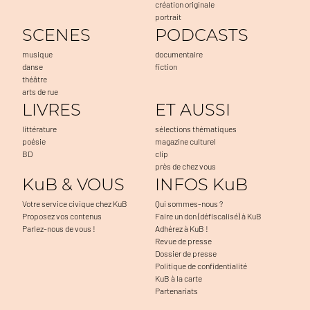
création originale
portrait
SCENES
PODCASTS
musique
documentaire
danse
fiction
théâtre
arts de rue
LIVRES
ET AUSSI
littérature
sélections thématiques
poésie
magazine culturel
BD
clip
près de chez vous
KuB & VOUS
INFOS KuB
Votre service civique chez KuB
Qui sommes-nous ?
Proposez vos contenus
Faire un don (défiscalisé) à KuB
Parlez-nous de vous !
Adhérez à KuB !
Revue de presse
Dossier de presse
Politique de confidentialité
KuB à la carte
Partenariats