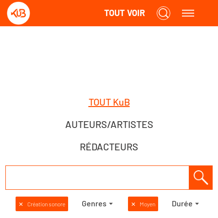
TOUT VOIR
TOUT KuB
AUTEURS/ARTISTES
RÉDACTEURS
Genres
Durée
✕
Création sonore
✕
Moyen