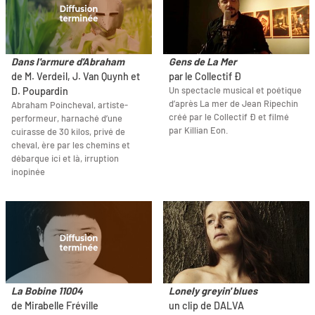
Dans l'armure d'Abraham
Gens de La Mer
de M. Verdeil, J. Van Quynh et
par le Collectif Ð
Un spectacle musical et poétique
D. Poupardin
d’après La mer de Jean Ripechin
Abraham Poincheval, artiste-
créé par le Collectif Ð et filmé
performeur, harnaché d’une
par Killian Eon.
cuirasse de 30 kilos, privé de
cheval, ère par les chemins et
débarque ici et là, irruption
inopinée
La Bobine 11004
Lonely greyin' blues
de Mirabelle Fréville
un clip de DALVA