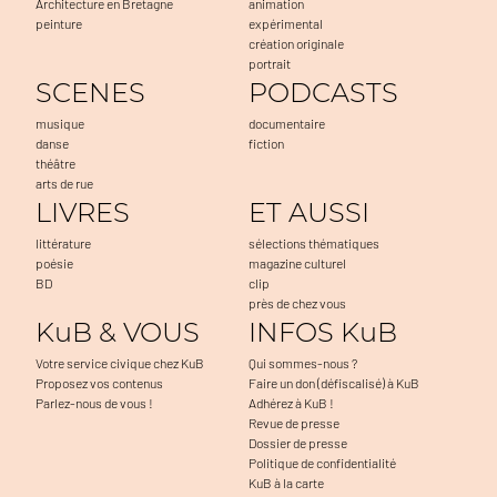
Architecture en Bretagne
animation
peinture
expérimental
création originale
portrait
SCENES
PODCASTS
musique
documentaire
danse
fiction
théâtre
arts de rue
LIVRES
ET AUSSI
littérature
sélections thématiques
poésie
magazine culturel
BD
clip
près de chez vous
KuB & VOUS
INFOS KuB
Votre service civique chez KuB
Qui sommes-nous ?
Proposez vos contenus
Faire un don (défiscalisé) à KuB
Parlez-nous de vous !
Adhérez à KuB !
Revue de presse
Dossier de presse
Politique de confidentialité
KuB à la carte