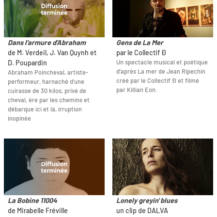
Dans l'armure d'Abraham
Gens de La Mer
de M. Verdeil, J. Van Quynh et
par le Collectif Ð
Un spectacle musical et poétique
D. Poupardin
d’après La mer de Jean Ripechin
Abraham Poincheval, artiste-
créé par le Collectif Ð et filmé
performeur, harnaché d’une
par Killian Eon.
cuirasse de 30 kilos, privé de
cheval, ère par les chemins et
débarque ici et là, irruption
inopinée
La Bobine 11004
Lonely greyin' blues
de Mirabelle Fréville
un clip de DALVA