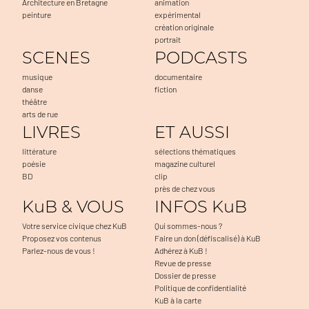
Architecture en Bretagne
animation
peinture
expérimental
création originale
portrait
SCENES
PODCASTS
musique
documentaire
danse
fiction
théâtre
arts de rue
LIVRES
ET AUSSI
littérature
sélections thématiques
poésie
magazine culturel
BD
clip
près de chez vous
KuB & VOUS
INFOS KuB
Votre service civique chez KuB
Qui sommes-nous ?
Proposez vos contenus
Faire un don (défiscalisé) à KuB
Parlez-nous de vous !
Adhérez à KuB !
Revue de presse
Dossier de presse
Politique de confidentialité
KuB à la carte