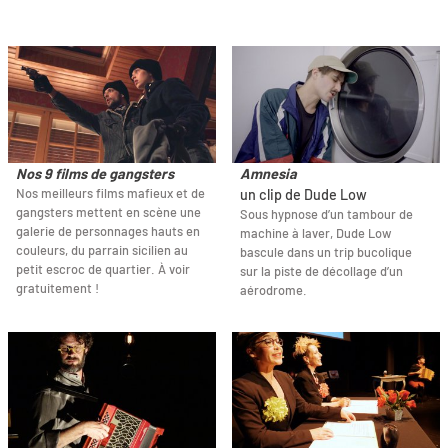
Nos 9 films de gangsters
Amnesia
Nos meilleurs films mafieux et de
un clip de Dude Low
gangsters mettent en scène une
Sous hypnose d’un tambour de
galerie de personnages hauts en
machine à laver, Dude Low
couleurs, du parrain sicilien au
bascule dans un trip bucolique
petit escroc de quartier. À voir
sur la piste de décollage d’un
gratuitement !
aérodrome.