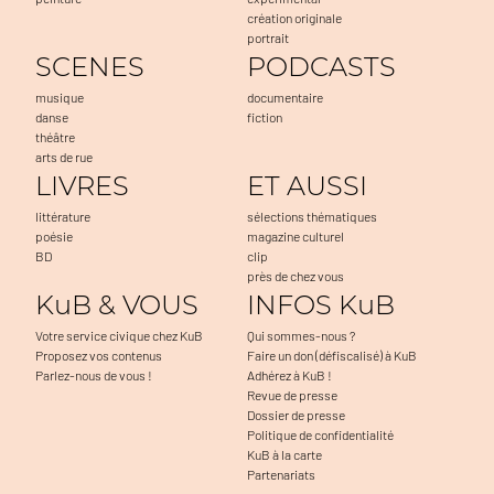
création originale
portrait
SCENES
PODCASTS
musique
documentaire
danse
fiction
théâtre
arts de rue
LIVRES
ET AUSSI
littérature
sélections thématiques
poésie
magazine culturel
BD
clip
près de chez vous
KuB & VOUS
INFOS KuB
Votre service civique chez KuB
Qui sommes-nous ?
Proposez vos contenus
Faire un don (défiscalisé) à KuB
Parlez-nous de vous !
Adhérez à KuB !
Revue de presse
Dossier de presse
Politique de confidentialité
KuB à la carte
Partenariats