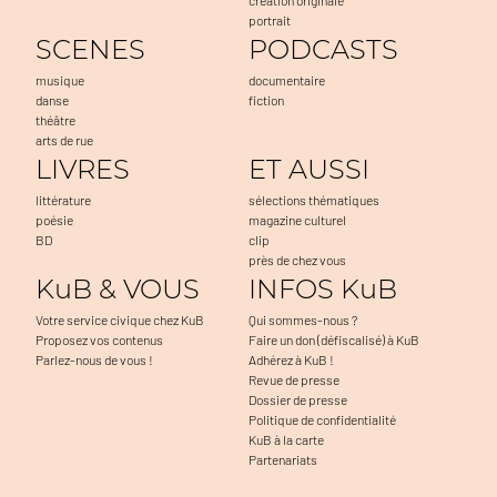
portrait
SCENES
PODCASTS
musique
documentaire
danse
fiction
théâtre
arts de rue
LIVRES
ET AUSSI
littérature
sélections thématiques
poésie
magazine culturel
BD
clip
près de chez vous
KuB & VOUS
INFOS KuB
Votre service civique chez KuB
Qui sommes-nous ?
Proposez vos contenus
Faire un don (défiscalisé) à KuB
Parlez-nous de vous !
Adhérez à KuB !
Revue de presse
Dossier de presse
Politique de confidentialité
KuB à la carte
Partenariats