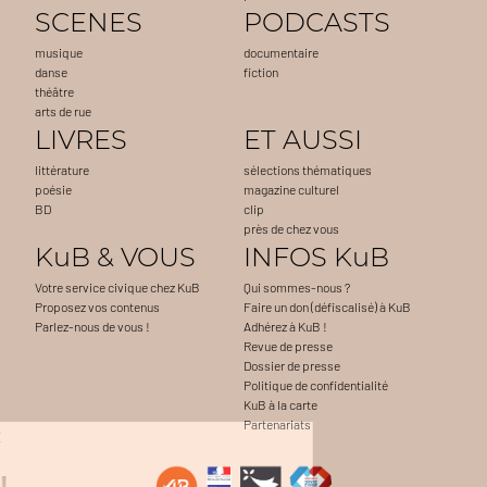
SCENES
PODCASTS
musique
documentaire
danse
fiction
théâtre
arts de rue
LIVRES
ET AUSSI
littérature
sélections thématiques
poésie
magazine culturel
BD
clip
près de chez vous
KuB & VOUS
INFOS KuB
Votre service civique chez KuB
Qui sommes-nous ?
Proposez vos contenus
Faire un don (défiscalisé) à KuB
Parlez-nous de vous !
Adhérez à KuB !
Revue de presse
Dossier de presse
Politique de confidentialité
KuB à la carte
Partenariats
Continuer sans accepter
Salut c'est nous...
les Cookies !