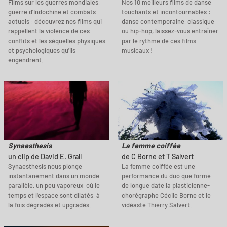
Films sur les guerres mondiales,
Nos 10 meilleurs films de danse
guerre d'Indochine et combats
touchants et incontournables :
actuels : découvrez nos films qui
danse contemporaine, classique
rappellent la violence de ces
ou hip-hop, laissez-vous entraîner
conflits et les séquelles physiques
par le rythme de ces films
et psychologiques qu'ils
musicaux !
engendrent.
Synaesthesis
La femme coiffée
un clip de David E. Grall
de C Borne et T Salvert
Synaesthesis nous plonge
La femme coiffée est une
instantanément dans un monde
performance du duo que forme
parallèle, un peu vaporeux, où le
de longue date la plasticienne-
temps et l'espace sont dilatés, à
chorégraphe Cécile Borne et le
la fois dégradés et upgradés.
vidéaste Thierry Salvert.