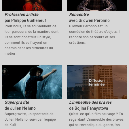
Profession artiste
Rencontre
par Philippe Guihéneuf
avec Gildwen Peronno
Pour nous, ils se souviennent de
Gildwen Peronno est un
leur parcours, de la manière dont
comédien de théâtre d’objets. Il
ils se sont construit un style,
raconte son parcours et ses
comment ils se frayent un
créations.
chemin dans les difficultés du
métier,
Supergravité
L’immeuble des braves
de Julien Mellano
de Bojina Panayotova
Supergravité, un spectacle de
Qu’est-ce qu’un film sauvage ? En
Julien Mellano, suivi par l'équipe
regardant L’immeuble des braves
de KuB
qui se revendique du genre, l’on