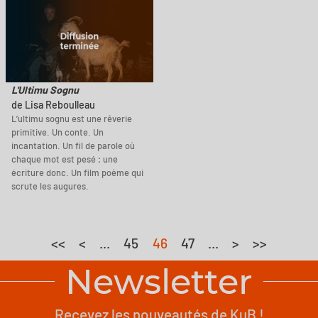
L'Ultimu Sognu
de Lisa Reboulleau
L’ultimu sognu est une rêverie
primitive. Un conte. Un
incantation. Un fil de parole où
chaque mot est pesé ; une
écriture donc. Un film poème qui
scrute les augures.
<<
<
...
45
46
47
...
>
>>
Newsletter
Recevez les nouveautés de KuB !