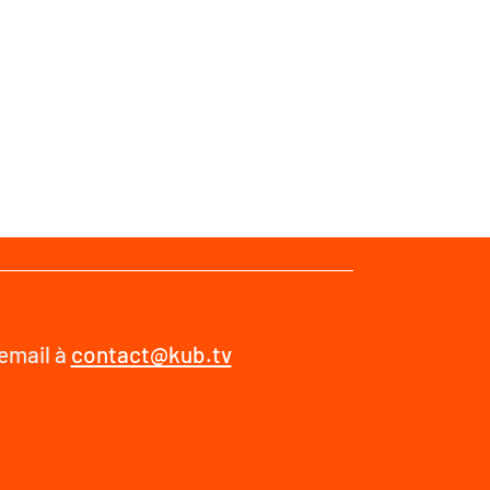
 email à
contact@kub.tv