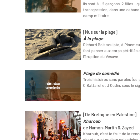
Ils sont 4 - 2 garçons, 2 filles -
transgression, dans une cabane
camp militaire.
[Nus sur la plage]
À la plage
Richard Bois sculpte, à Ploemeur
font penser aux corps pétrifiés 
l’éruption du Vésuve.
Plage de comédie
Trois histoires sans paroles (ou
C Battarel et J Oudin, sous le sig
[De Bretagne en Palestine]
Kharoub
de Hamon-Martin & Zayed
Kharoub, c’est le fruit de la re
chanteur et oudiste palestinien 