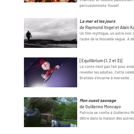
percussionniste Yousef.
La mer et les jours
de Raymond Vogel et Alain K
Un film mythique, un astre noir 
l’aube de la Nouvelle vague. À d
[Equilibrium (1, 2 et 3)]
Le conte n'est pas fait pour endo
réveiller les adultes. Cette cél
Bratslav s'incarne à merveille...
Mon ouest sauvage
de Guillermo Moncayo
Patricia se confie à Guillermo M
d’être dans la maison des autres 