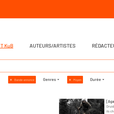
T KuB
AUTEURS/ARTISTES
RÉDACTE
Genres
Durée
✕
Bande-annonce
✕
Moyen
[Aga
Druid
ils c