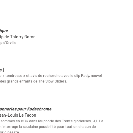
ique
lip de Thierry Goron
p d'Orville
y]
e « tendresse » et avis de recherche avec le clip Pady, nouvel
des grands enfants de The Slow Sliders.
onneries pour Kodachrome
ean-Louis Le Tacon
sommes en 1974 dans l’euphorie des Trente glorieuses. J.L Le
 interroge la soudaine possibilité pour tout un chacun de
ir cinéaste...