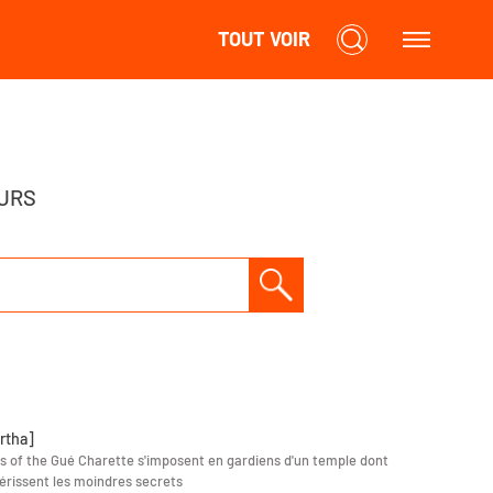
TOUT VOIR
URS
rtha]
s of the Gué Charette s'imposent en gardiens d'un temple dont
hérissent les moindres secrets