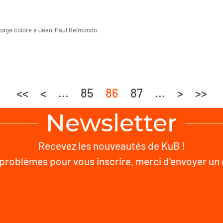
age coloré à Jean-Paul Belmondo.
<<
<
...
85
86
87
...
>
>>
Newsletter
Recevez les nouveautés de KuB !
problèmes pour vous inscrire, merci d'envoyer un