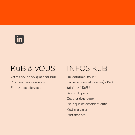
KuB & VOUS
INFOS KuB
Votre service civique chez KuB
Qui sommes-nous ?
Proposez vos contenus
Faire un don (défiscalisé) à KuB
Parlez-nous de vous !
Adhérez à KuB !
Revue de presse
Dossier de presse
Politique de confidentialité
KuB à la carte
Partenariats