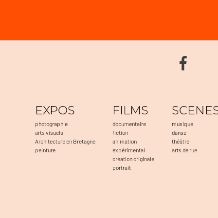
EXPOS
FILMS
SCENE
photographie
documentaire
musique
arts visuels
fiction
danse
Architecture en Bretagne
animation
théâtre
peinture
expérimental
arts de rue
création originale
portrait