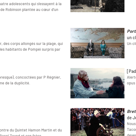
 quatre adolescents qui s’essayent à la
 de Robinson plantée au cœur d’un
Port
un c
, des corps allongés sur la plage, qui
Un cli
des habitants de Pompéi surpris par
[Pad
 presque), concoctées par P Régnier,
Alert
ne de la duplicité.
opus 
Bret
de J
Nous 
Tacon
ncontre du Quintet Hamon Martin et du
deven
Basel Zayed et son frère