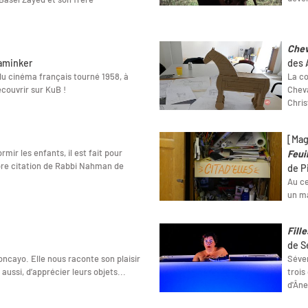
Chev
aminker
des A
du cinéma français tourné 1958, à
La co
écouvrir sur KuB !
Cheva
Chris
[Mag
rmir les enfants, il est fait pour
Feuil
èbre citation de Rabbi Nahman de
de P
Au ce
un ma
Fille
de S
oncayo. Elle nous raconte son plaisir
Séver
aussi, d’apprécier leurs objets...
trois
d'Âne