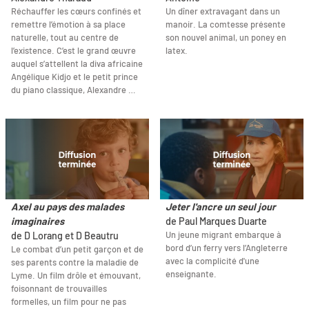
Réchauffer les cœurs confinés et
Un dîner extravagant dans un
remettre l’émotion à sa place
manoir. La comtesse présente
naturelle, tout au centre de
son nouvel animal, un poney en
l’existence. C’est le grand œuvre
latex.
auquel s’attellent la diva africaine
Angélique Kidjo et le petit prince
du piano classique, Alexandre …
Axel au pays des malades
Jeter l'ancre un seul jour
imaginaires
de Paul Marques Duarte
Un jeune migrant embarque à
de D Lorang et D Beautru
bord d’un ferry vers l’Angleterre
Le combat d’un petit garçon et de
avec la complicité d'une
ses parents contre la maladie de
enseignante.
Lyme. Un film drôle et émouvant,
foisonnant de trouvailles
formelles, un film pour ne pas