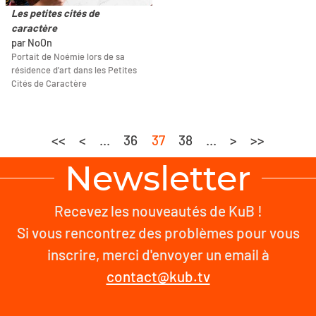
Les petites cités de
caractère
par NoOn
Portait de Noémie lors de sa
résidence d'art dans les Petites
Cités de Caractère
<<
<
...
36
37
38
...
>
>>
Newsletter
Recevez les nouveautés de KuB !
Si vous rencontrez des problèmes pour vous
inscrire, merci d'envoyer un email à
contact@kub.tv