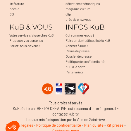
littérature
sélections thématiques
poésie
magazine culturel
BD
clip
près de chez vous
KuB & VOUS
INFOS KuB
Votre service civique chez KuB
Qui sommes-nous ?
Proposez vos contenus
Faire un don (défiscalisé) à KuB
Parlez-nous de vous !
Adhérez à KuB !
Revue de presse
Dossier de presse
Politique de confidentialité
KuB à la carte
Partenariats
Tous droits réservés
KuB, édité par BREIZH CRÉATIVE, est reconnu d’intérêt général -
contact@kub.tv
Locaux mis à disposition par la Ville de Saint-Avé
Mentions légales
-
Politique de confidentialité
-
Plan du site
-
Kit presse
-
Contactez-nous