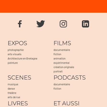
EXPOS
FILMS
photographie
documentaire
arts visuels
fiction
Architecture en Bretagne
animation
peinture
expérimental
création originale
portrait
SCENES
PODCASTS
musique
documentaire
danse
fiction
théâtre
arts de rue
LIVRES
ET AUSSI