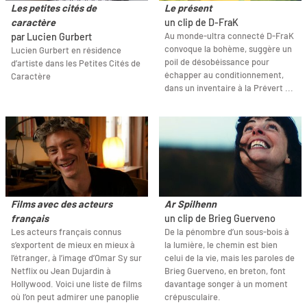
Les petites cités de
Le présent
caractère
un clip de D-FraK
Au monde-ultra connecté D-FraK
par Lucien Gurbert
convoque la bohème, suggère un
Lucien Gurbert en résidence
poil de désobéissance pour
d’artiste dans les Petites Cités de
échapper au conditionnement,
Caractère
dans un inventaire à la Prévert ...
Films avec des acteurs
Ar Spilhenn
français
un clip de Brieg Guerveno
Les acteurs français connus
De la pénombre d’un sous-bois à
s’exportent de mieux en mieux à
la lumière, le chemin est bien
l’étranger, à l’image d’Omar Sy sur
celui de la vie, mais les paroles de
Netflix ou Jean Dujardin à
Brieg Guerveno, en breton, font
Hollywood. Voici une liste de films
davantage songer à un moment
où l’on peut admirer une panoplie
crépusculaire.