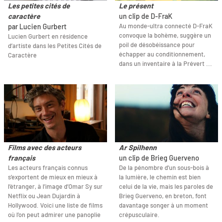
Les petites cités de
Le présent
caractère
un clip de D-FraK
Au monde-ultra connecté D-FraK
par Lucien Gurbert
convoque la bohème, suggère un
Lucien Gurbert en résidence
poil de désobéissance pour
d’artiste dans les Petites Cités de
échapper au conditionnement,
Caractère
dans un inventaire à la Prévert ...
Films avec des acteurs
Ar Spilhenn
français
un clip de Brieg Guerveno
Les acteurs français connus
De la pénombre d’un sous-bois à
s’exportent de mieux en mieux à
la lumière, le chemin est bien
l’étranger, à l’image d’Omar Sy sur
celui de la vie, mais les paroles de
Netflix ou Jean Dujardin à
Brieg Guerveno, en breton, font
Hollywood. Voici une liste de films
davantage songer à un moment
où l’on peut admirer une panoplie
crépusculaire.