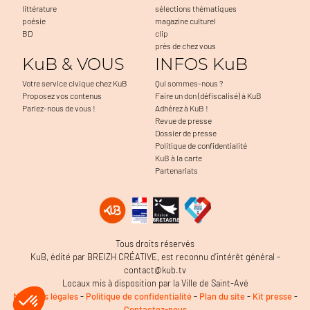
littérature
sélections thématiques
poésie
magazine culturel
BD
clip
près de chez vous
KuB & VOUS
INFOS KuB
Votre service civique chez KuB
Qui sommes-nous ?
Proposez vos contenus
Faire un don (défiscalisé) à KuB
Parlez-nous de vous !
Adhérez à KuB !
Revue de presse
Dossier de presse
Politique de confidentialité
KuB à la carte
Partenariats
Tous droits réservés
KuB, édité par BREIZH CRÉATIVE, est reconnu d’intérêt général -
contact@kub.tv
Locaux mis à disposition par la Ville de Saint-Avé
Mentions légales
-
Politique de confidentialité
-
Plan du site
-
Kit presse
-
Contactez-nous