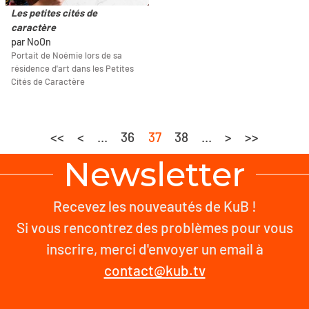
Les petites cités de
caractère
par NoOn
Portait de Noémie lors de sa
résidence d'art dans les Petites
Cités de Caractère
<<
<
...
36
37
38
...
>
>>
Newsletter
Recevez les nouveautés de KuB !
Si vous rencontrez des problèmes pour vous
inscrire, merci d'envoyer un email à
contact@kub.tv