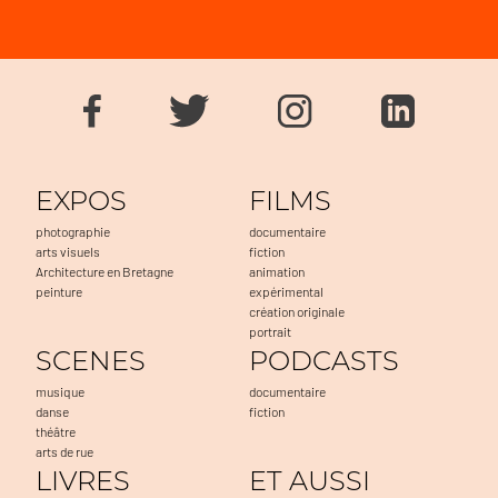
EXPOS
FILMS
photographie
documentaire
arts visuels
fiction
Architecture en Bretagne
animation
peinture
expérimental
création originale
portrait
SCENES
PODCASTS
musique
documentaire
danse
fiction
théâtre
arts de rue
LIVRES
ET AUSSI