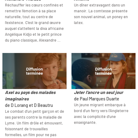
Réchauffer les cœurs confinés et
Un dîner extravagant dans un
remettre l’émotion à sa place
manoir. La comtesse présente
naturelle, tout au centre de
son nouvel animal, un poney en
l’existence. C’est le grand œuvre
latex.
auquel s’attellent la diva africaine
Angélique Kidjo et le petit prince
du piano classique, Alexandre …
Axel au pays des malades
Jeter l'ancre un seul jour
imaginaires
de Paul Marques Duarte
Un jeune migrant embarque à
de D Lorang et D Beautru
bord d’un ferry vers l’Angleterre
Le combat d’un petit garçon et de
avec la complicité d'une
ses parents contre la maladie de
enseignante.
Lyme. Un film drôle et émouvant,
foisonnant de trouvailles
formelles, un film pour ne pas