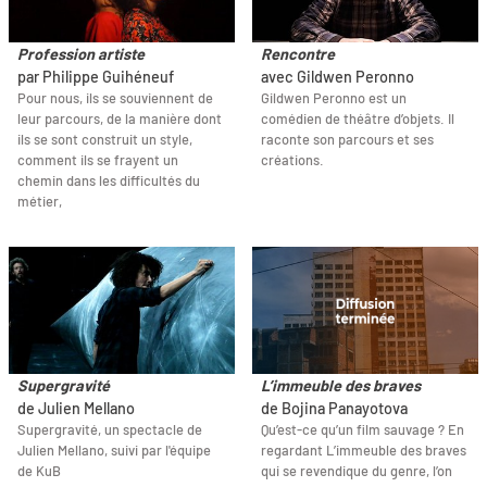
Profession artiste
Rencontre
par Philippe Guihéneuf
avec Gildwen Peronno
Pour nous, ils se souviennent de
Gildwen Peronno est un
leur parcours, de la manière dont
comédien de théâtre d’objets. Il
ils se sont construit un style,
raconte son parcours et ses
comment ils se frayent un
créations.
chemin dans les difficultés du
métier,
Supergravité
L’immeuble des braves
de Julien Mellano
de Bojina Panayotova
Supergravité, un spectacle de
Qu’est-ce qu’un film sauvage ? En
Julien Mellano, suivi par l'équipe
regardant L’immeuble des braves
de KuB
qui se revendique du genre, l’on