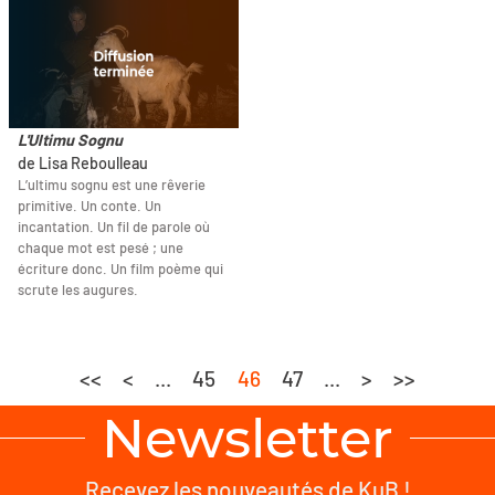
L'Ultimu Sognu
de Lisa Reboulleau
L’ultimu sognu est une rêverie
primitive. Un conte. Un
incantation. Un fil de parole où
chaque mot est pesé ; une
écriture donc. Un film poème qui
scrute les augures.
<<
<
...
45
46
47
...
>
>>
Newsletter
Recevez les nouveautés de KuB !