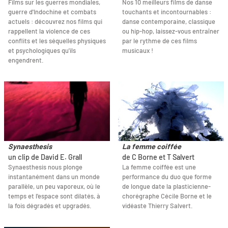
Films sur les guerres mondiales,
Nos 10 meilleurs films de danse
guerre d'Indochine et combats
touchants et incontournables :
actuels : découvrez nos films qui
danse contemporaine, classique
rappellent la violence de ces
ou hip-hop, laissez-vous entraîner
conflits et les séquelles physiques
par le rythme de ces films
et psychologiques qu'ils
musicaux !
engendrent.
Synaesthesis
La femme coiffée
un clip de David E. Grall
de C Borne et T Salvert
Synaesthesis nous plonge
La femme coiffée est une
instantanément dans un monde
performance du duo que forme
parallèle, un peu vaporeux, où le
de longue date la plasticienne-
temps et l'espace sont dilatés, à
chorégraphe Cécile Borne et le
la fois dégradés et upgradés.
vidéaste Thierry Salvert.