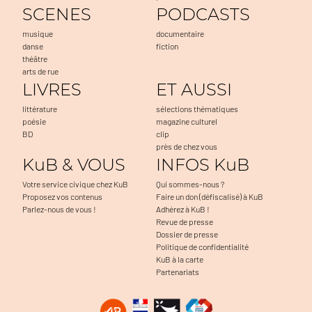
SCENES
PODCASTS
musique
documentaire
danse
fiction
théâtre
arts de rue
LIVRES
ET AUSSI
littérature
sélections thématiques
poésie
magazine culturel
BD
clip
près de chez vous
KuB & VOUS
INFOS KuB
Votre service civique chez KuB
Qui sommes-nous ?
Proposez vos contenus
Faire un don (défiscalisé) à KuB
Parlez-nous de vous !
Adhérez à KuB !
Revue de presse
Dossier de presse
Politique de confidentialité
KuB à la carte
Partenariats