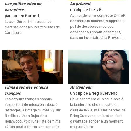
Les petites cités de
Le présent
caractère
un clip de D-FraK
Au monde-ultra connecté D-FraK
par Lucien Gurbert
convoque la bohème, suggère un
Lucien Gurbert en résidence
poil de désobéissance pour
d’artiste dans les Petites Cités de
échapper au conditionnement,
Caractère
dans un inventaire à la Prévert ...
Films avec des acteurs
Ar Spilhenn
français
un clip de Brieg Guerveno
Les acteurs français connus
De la pénombre d’un sous-bois à
s’exportent de mieux en mieux à
la lumière, le chemin est bien
l’étranger, à l’image d’Omar Sy sur
celui de la vie, mais les paroles de
Netflix ou Jean Dujardin à
Brieg Guerveno, en breton, font
Hollywood. Voici une liste de films
davantage songer à un moment
où l’on peut admirer une panoplie
crépusculaire.