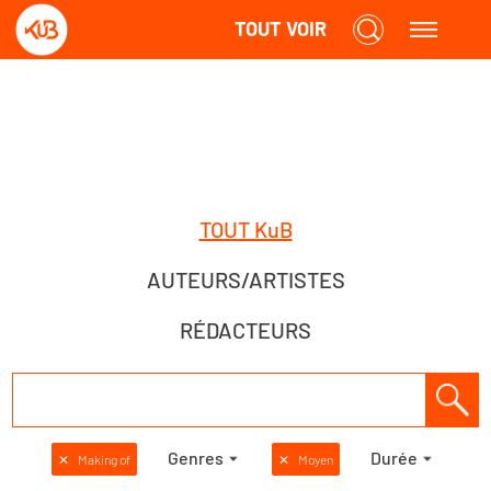
TOUT VOIR
TOUT KuB
AUTEURS/ARTISTES
RÉDACTEURS
Genres
Durée
✕
Making of
✕
Moyen