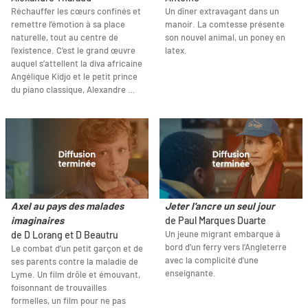
Réchauffer les cœurs confinés et
Un dîner extravagant dans un
remettre l’émotion à sa place
manoir. La comtesse présente
naturelle, tout au centre de
son nouvel animal, un poney en
l’existence. C’est le grand œuvre
latex.
auquel s’attellent la diva africaine
Angélique Kidjo et le petit prince
du piano classique, Alexandre …
Axel au pays des malades
Jeter l'ancre un seul jour
imaginaires
de Paul Marques Duarte
Un jeune migrant embarque à
de D Lorang et D Beautru
bord d’un ferry vers l’Angleterre
Le combat d’un petit garçon et de
avec la complicité d'une
ses parents contre la maladie de
enseignante.
Lyme. Un film drôle et émouvant,
foisonnant de trouvailles
formelles, un film pour ne pas