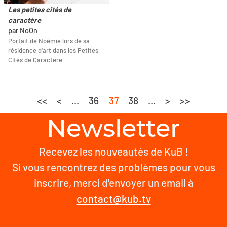
Les petites cités de
caractère
par NoOn
Portait de Noémie lors de sa
résidence d'art dans les Petites
Cités de Caractère
<<
<
...
36
37
38
...
>
>>
Newsletter
Recevez les nouveautés de KuB !
Si vous rencontrez des problèmes pour vous
inscrire, merci d'envoyer un email à
contact@kub.tv