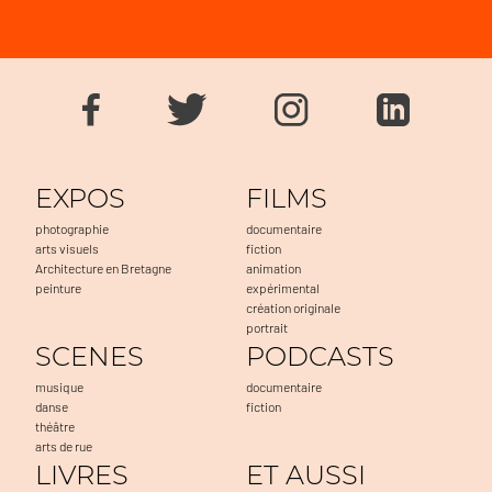
EXPOS
FILMS
photographie
documentaire
arts visuels
fiction
Architecture en Bretagne
animation
peinture
expérimental
création originale
portrait
SCENES
PODCASTS
musique
documentaire
danse
fiction
théâtre
arts de rue
LIVRES
ET AUSSI