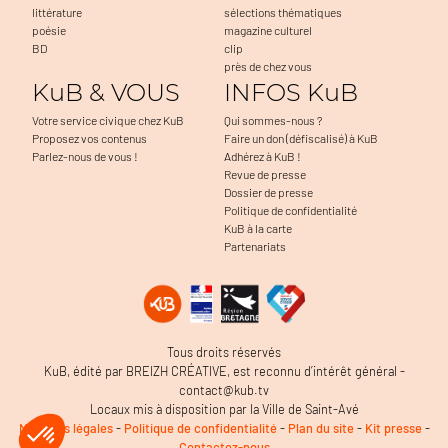
littérature
sélections thématiques
poésie
magazine culturel
BD
clip
près de chez vous
KuB & VOUS
INFOS KuB
Votre service civique chez KuB
Qui sommes-nous ?
Proposez vos contenus
Faire un don (défiscalisé) à KuB
Parlez-nous de vous !
Adhérez à KuB !
Revue de presse
Dossier de presse
Politique de confidentialité
KuB à la carte
Partenariats
Tous droits réservés
KuB, édité par BREIZH CRÉATIVE, est reconnu d’intérêt général -
contact@kub.tv
Locaux mis à disposition par la Ville de Saint-Avé
Mentions légales
-
Politique de confidentialité
-
Plan du site
-
Kit presse
-
Contactez-nous