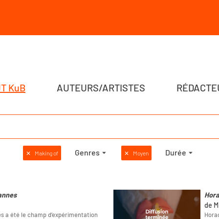
T KuB
AUTEURS/ARTISTES
RÉDACTE
Genres
Durée
✕
Making of
✕
Moyen
Vannes
Hor
de M
es a été le champ d’expérimentation
Horac