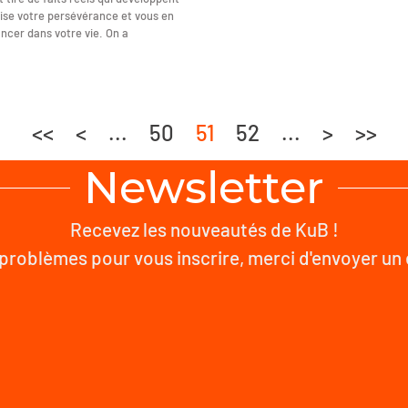
nise votre persévérance et vous en
ancer dans votre vie. On a
<<
<
...
50
51
52
...
>
>>
Newsletter
Recevez les nouveautés de KuB !
problèmes pour vous inscrire, merci d'envoyer un