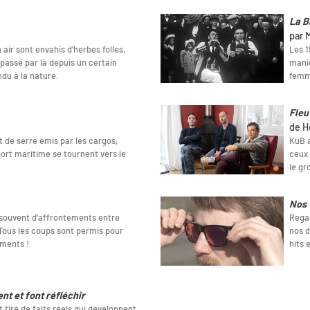
La B
par 
 air sont envahis d’herbes folles,
Les 1
passé par là depuis un certain
maniè
ndu à la nature.
femme
Fleu
de H
t de serre émis par les cargos,
KuB a
rt maritime se tournent vers le
ceux 
le gr
Nos 
souvent d'affrontements entre
Regar
 Tous les coups sont permis pour
nos d
ements !
hits 
ent et font réfléchir
 tiré de faits réels qui développent