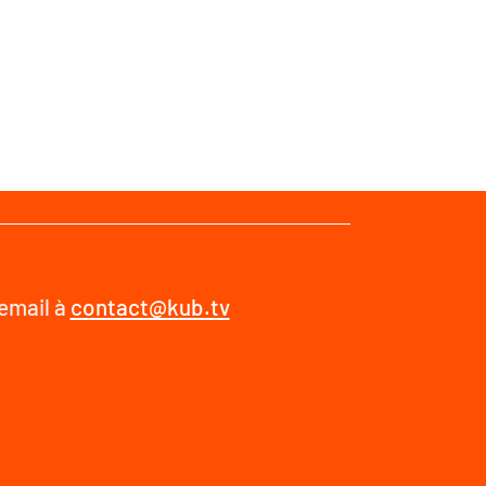
 email à
contact@kub.tv