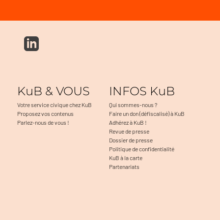
KuB & VOUS
INFOS KuB
Votre service civique chez KuB
Qui sommes-nous ?
Proposez vos contenus
Faire un don (défiscalisé) à KuB
Parlez-nous de vous !
Adhérez à KuB !
Revue de presse
Dossier de presse
Politique de confidentialité
KuB à la carte
Partenariats