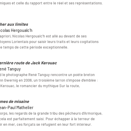
niques et celle du rapport entre le réel et ses représentations.
her aux limites
icolas Hergoualc'h
apriori, Nicolas Hergoualc'h est allé au devant de ses
toyens Lorientais pour saisir leurs traits et leurs cogitations
le temps de cette période exceptionnelle.
ernière route de Jack Kerouac
ené Tanguy
d le photographe René Tanguy rencontre un poète breton
n Gwernig en 2006, un troisième larron s'impose d'emblée :
Kerouac, le romancier du mythique Sur la route,
mes de misaine
ean-Paul Mathelier
orps, les regards de la grande tribu des pêcheurs d’Armorique,
cela est parfaitement saisi. Pour échapper à la terreur de
r en mer, ces forçats se réfugient en leur fort intérieur.