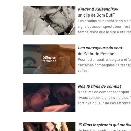
Kinder & Kalashnikov
un clip de Dom DufF
Les gradins d’un théâtre en plein
signe qu’aucun spectateur n’est 
temps, voire que le site a été re
Les convoyeurs du vent
de Mathurin Peschet
Pour lutter contre les gaz à effe
certaines compagnies de transpo
voilier.
Nos 10 films de combat
Nos films de combat regorgent 
rivaux qui semblent invincibles.
sortir vainqueur de ces affront
13 films inspirants qui motiv
Un bon film inspirant est souvent