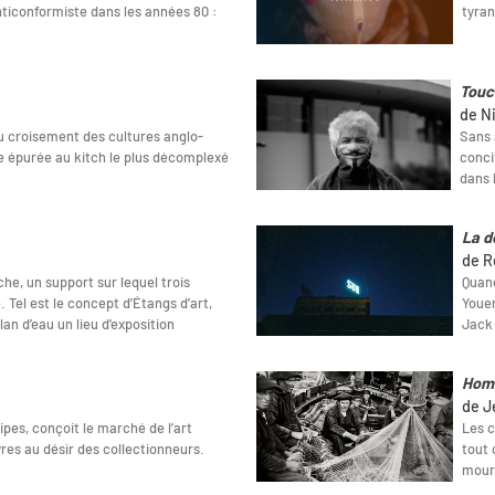
nticonformiste dans les années 80 :
tyran
Touc
de N
au croisement des cultures anglo-
Sans 
ie épurée au kitch le plus décomplexé
conci
dans 
La d
de R
e, un support sur lequel trois
Quan
 Tel est le concept d’Étangs d’art,
Youen
lan d’eau un lieu d'exposition
Jack 
Hom
de J
ipes, conçoit le marché de l’art
Les c
s au désir des collectionneurs.
tout 
mouri