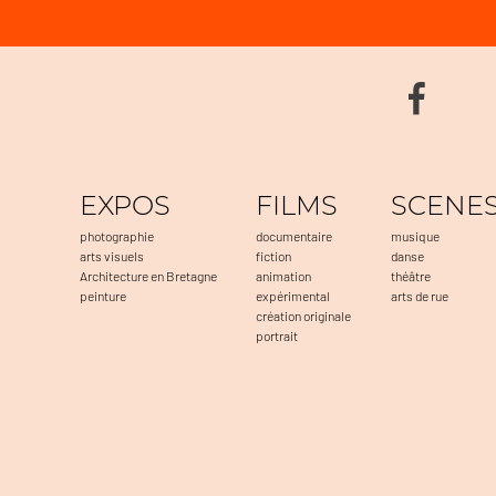
EXPOS
FILMS
SCENE
photographie
documentaire
musique
arts visuels
fiction
danse
Architecture en Bretagne
animation
théâtre
peinture
expérimental
arts de rue
création originale
portrait