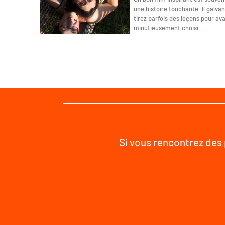
une histoire touchante. Il galva
tirez parfois des leçons pour av
minutieusement choisi …
Si vous rencontrez des 