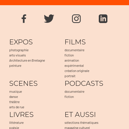
EXPOS
FILMS
photographie
documentaire
arts visuels
fiction
Architecture en Bretagne
animation
peinture
expérimental
création originale
portrait
SCENES
PODCASTS
musique
documentaire
danse
fiction
théâtre
arts de rue
LIVRES
ET AUSSI
littérature
sélections thématiques
poésie
magazine culturel