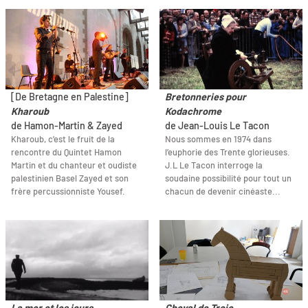
[De Bretagne en Palestine]
Bretonneries pour
Kharoub
Kodachrome
de Hamon-Martin & Zayed
de Jean-Louis Le Tacon
Kharoub, c’est le fruit de la
Nous sommes en 1974 dans
rencontre du Quintet Hamon
l’euphorie des Trente glorieuses.
Martin et du chanteur et oudiste
J.L Le Tacon interroge la
palestinien Basel Zayed et son
soudaine possibilité pour tout un
frère percussionniste Yousef.
chacun de devenir cinéaste...
La mer et les jours
Cheval de Troie