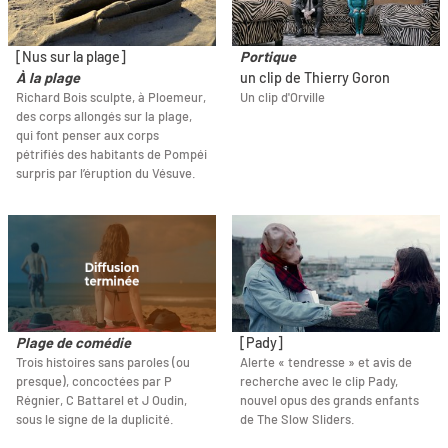
[Nus sur la plage]
Portique
À la plage
un clip de Thierry Goron
Richard Bois sculpte, à Ploemeur,
Un clip d'Orville
des corps allongés sur la plage,
qui font penser aux corps
pétrifiés des habitants de Pompéi
surpris par l’éruption du Vésuve.
Plage de comédie
[Pady]
Trois histoires sans paroles (ou
Alerte « tendresse » et avis de
presque), concoctées par P
recherche avec le clip Pady,
Régnier, C Battarel et J Oudin,
nouvel opus des grands enfants
sous le signe de la duplicité.
de The Slow Sliders.