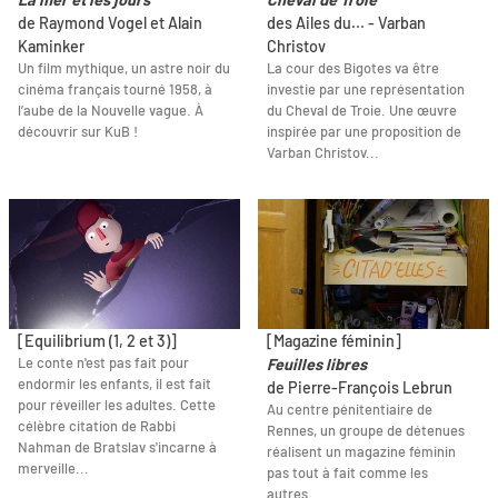
de Raymond Vogel et Alain
des Ailes du... - Varban
Kaminker
Christov
Un film mythique, un astre noir du
La cour des Bigotes va être
cinéma français tourné 1958, à
investie par une représentation
l’aube de la Nouvelle vague. À
du Cheval de Troie. Une œuvre
découvrir sur KuB !
inspirée par une proposition de
Varban Christov...
[Equilibrium (1, 2 et 3)]
[Magazine féminin]
Le conte n'est pas fait pour
Feuilles libres
endormir les enfants, il est fait
de Pierre-François Lebrun
pour réveiller les adultes. Cette
Au centre pénitentiaire de
célèbre citation de Rabbi
Rennes, un groupe de détenues
Nahman de Bratslav s'incarne à
réalisent un magazine féminin
merveille...
pas tout à fait comme les
autres...