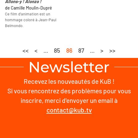
Allons-y ! Alonzo !
de Camille Moulin-Dupré
Ce film d’animation est un
hommage coloré à Jean-Paul
Belmondo.
<<
<
...
85
86
87
...
>
>>
Newsletter
Recevez les nouveautés de KuB !
Si vous rencontrez des problèmes pour vous
inscrire, merci d'envoyer un email à
contact@kub.tv