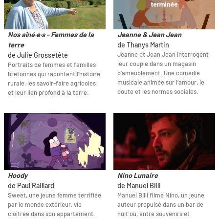
Nos aîné·e·s - Femmes de la
Jeanne & Jean Jean
terre
de Thanys Martin
Jeanne et Jean Jean interrogent
de Julie Grossetête
leur couple dans un magasin
Portraits de femmes et familles
d’ameublement. Une comédie
bretonnes qui racontent l’histoire
musicale animée sur l’amour, le
rurale, les savoir-faire agricoles
doute et les normes sociales.
et leur lien profond à la terre.
Hoody
Nino Lunaire
de Paul Raillard
de Manuel Billi
Sweet, une jeune femme terrifiée
Manuel Billi filme Nino, un jeune
par le monde extérieur, vie
auteur propulsé dans un bar de
cloîtrée dans son appartement.
nuit où, entre souvenirs et