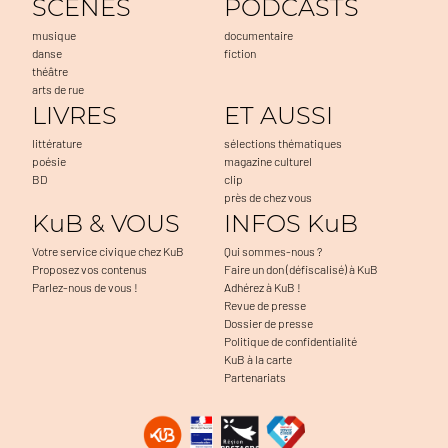
SCENES
PODCASTS
musique
documentaire
danse
fiction
théâtre
arts de rue
LIVRES
ET AUSSI
littérature
sélections thématiques
poésie
magazine culturel
BD
clip
près de chez vous
KuB & VOUS
INFOS KuB
Votre service civique chez KuB
Qui sommes-nous ?
Proposez vos contenus
Faire un don (défiscalisé) à KuB
Parlez-nous de vous !
Adhérez à KuB !
Revue de presse
Dossier de presse
Politique de confidentialité
KuB à la carte
Partenariats