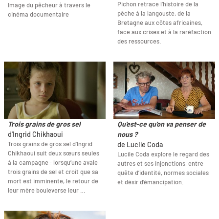
Pichon retrace l’histoire de la
Image du pêcheur à travers le
pêche à la langouste, de la
cinéma documentaire
Bretagne aux côtes africaines,
face aux crises et à la raréfaction
des ressources.
Trois grains de gros sel
Qu'est-ce qu'on va penser de
d'Ingrid Chikhaoui
nous ?
Trois grains de gros sel d’Ingrid
de Lucile Coda
Chikhaoui suit deux sœurs seules
Lucile Coda explore le regard des
à la campagne : lorsqu’une avale
autres et ses injonctions, entre
trois grains de sel et croit que sa
quête d’identité, normes sociales
mort est imminente, le retour de
et désir d’émancipation.
leur mère bouleverse leur …