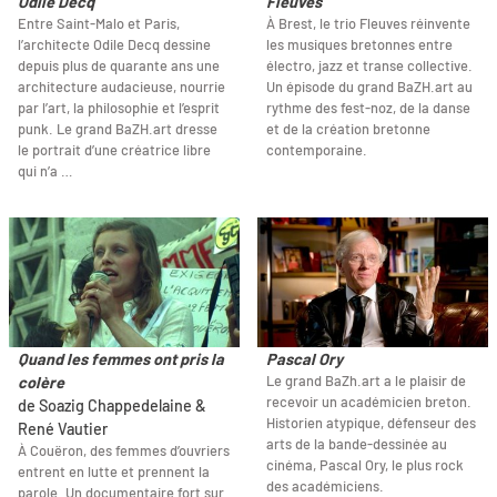
Odile Decq
Fleuves
Entre Saint-Malo et Paris,
À Brest, le trio Fleuves réinvente
l’architecte Odile Decq dessine
les musiques bretonnes entre
depuis plus de quarante ans une
électro, jazz et transe collective.
architecture audacieuse, nourrie
Un épisode du grand BaZH.art au
par l’art, la philosophie et l’esprit
rythme des fest-noz, de la danse
punk. Le grand BaZH.art dresse
et de la création bretonne
le portrait d’une créatrice libre
contemporaine.
qui n’a …
Quand les femmes ont pris la
Pascal Ory
Le grand BaZh.art a le plaisir de
colère
recevoir un académicien breton.
de Soazig Chappedelaine &
Historien atypique, défenseur des
René Vautier
arts de la bande-dessinée au
À Couëron, des femmes d’ouvriers
cinéma, Pascal Ory, le plus rock
entrent en lutte et prennent la
des académiciens.
parole. Un documentaire fort sur