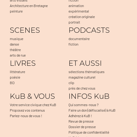
Architecture en Bretagne
animation
peinture
expérimental
création originale
portrait
SCENES
PODCASTS
musique
documentaire
danse
fiction
théâtre
arts de rue
LIVRES
ET AUSSI
littérature
sélections thématiques
poésie
magazine culturel
BD
clip
près de chez vous
KuB & VOUS
INFOS KuB
Votre service civique chez KuB
Qui sommes-nous ?
Proposez vos contenus
Faire un don (défiscalisé) à KuB
Parlez-nous de vous !
Adhérez à KuB !
Revue de presse
Dossier de presse
Politique de confidentialité