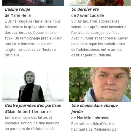
L'usine rouge
Un dernier été
de Marie Hélia
de Xavier Lacaille
L’Usine rouge de Marie Hélia nous
Sur un lac, trois adolescents
fait revivre la grève victorieuse
voient leur après-midi basculer à
des ouvrières de Douarnenez en
l’arrivée de deux jeunes filles.
1924. Un témoignage précieux sur
Avec humour et tendresse, Xavier
une lutte féministe majeure,
Lacaille croque les maladresses
longtemps oubliée de l’histoire
de l’adolescence, entre amitié,
officielle.
désir et peur du ridicule.
Quatre journées d'un partisan
Une chaise dans chaque
d'Alain Aubert-Dechartre
jardin
Entre mémoire des luttes et
de Murielle Labrosse
politique-fiction, ce film imagine
Portrait sensible d'Yvette,
un parcours de résistance où
habitante de Mellionnec par