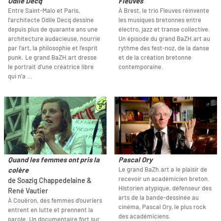
Odile Decq
Fleuves
Entre Saint-Malo et Paris,
À Brest, le trio Fleuves réinvente
l’architecte Odile Decq dessine
les musiques bretonnes entre
depuis plus de quarante ans une
électro, jazz et transe collective.
architecture audacieuse, nourrie
Un épisode du grand BaZH.art au
par l’art, la philosophie et l’esprit
rythme des fest-noz, de la danse
punk. Le grand BaZH.art dresse
et de la création bretonne
le portrait d’une créatrice libre
contemporaine.
qui n’a …
Quand les femmes ont pris la
Pascal Ory
Le grand BaZh.art a le plaisir de
colère
recevoir un académicien breton.
de Soazig Chappedelaine &
Historien atypique, défenseur des
René Vautier
arts de la bande-dessinée au
À Couëron, des femmes d’ouvriers
cinéma, Pascal Ory, le plus rock
entrent en lutte et prennent la
des académiciens.
parole. Un documentaire fort sur