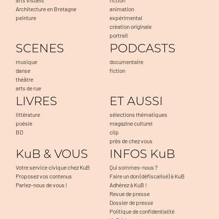
Architecture en Bretagne
animation
peinture
expérimental
création originale
portrait
SCENES
PODCASTS
musique
documentaire
danse
fiction
théâtre
arts de rue
LIVRES
ET AUSSI
littérature
sélections thématiques
poésie
magazine culturel
BD
clip
près de chez vous
KuB & VOUS
INFOS KuB
Votre service civique chez KuB
Qui sommes-nous ?
Proposez vos contenus
Faire un don (défiscalisé) à KuB
Parlez-nous de vous !
Adhérez à KuB !
Revue de presse
Dossier de presse
Politique de confidentialité