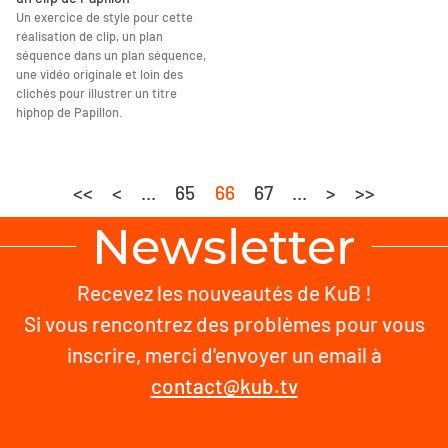
Un exercice de style pour cette
réalisation de clip, un plan
séquence dans un plan séquence,
une vidéo originale et loin des
clichés pour illustrer un titre
hiphop de Papillon.
<<
<
...
65
66
67
...
>
>>
Newsletter
Recevez les nouveautés de KuB !
Si vous rencontrez des problèmes pour vous
inscrire, merci d'envoyer un email à
contact@kub.tv