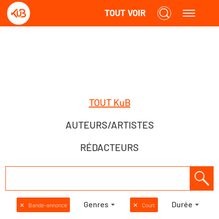
TOUT VOIR
TOUT KuB
AUTEURS/ARTISTES
RÉDACTEURS
Genres
Durée
✕
Bande-annonce
✕
Court