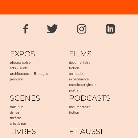
EXPOS
FILMS
photographie
documentaire
arts visuels
fiction
Architecture en Bretagne
animation
peinture
expérimental
création originale
portrait
SCENES
PODCASTS
musique
documentaire
danse
fiction
théâtre
arts de rue
LIVRES
ET AUSSI