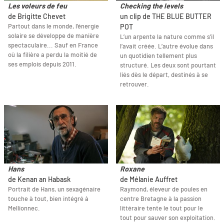
Les voleurs de feu
Checking the levels
de Brigitte Chevet
un clip de THE BLUE BUTTER
Partout dans le monde, l'énergie
POT
solaire se développe de manière
L’un arpente la nature comme s’il
spectaculaire... Sauf en France
l’avait créée. L’autre évolue dans
où la filière a perdu la moitié de
un quotidien tellement plus
ses emplois depuis 2011.
structuré. Les deux sont pourtant
liés dès le départ, destinés à se
retrouver.
Hans
Roxane
de Kenan an Habask
de Mélanie Auffret
Portrait de Hans, un sexagénaire
Raymond, éleveur de poules en
touche à tout, bien intégré à
centre Bretagne à la passion
Mellionnec.
littéraire tente le tout pour le
tout pour sauver son exploitation.