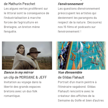
de Mathurin Peschet
l’environnement
Les algues vertes prolifèrent sur
Les questions d’environnement
le littoral sont la conséquence de
préoccupent les artistes qui
l’industrialisation à marche
deviennent les parangons du
forcée de l’agriculture en
respect de la nature. Découvrez
Bretagne, un breton mène
nos 15 films et podcasts sur
l’enquête.
l'environnement !
Dance in my mirror
Vue d'ensemble
un clip de MORGANE & JEFF
de Gildas Flahault
Invitation au voyage dans la
Portrait d'un marin peintre à
liberté des grands espaces
l'itinéraire vagabond. Gildas
bretons avec un duo folk
Flahault rencontre avec le
romantique.
créateur des affiches de la
Semaine du Golfe et bien d’autres