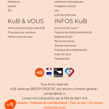
littérature
sélections thématiques
poésie
magazine culturel
BD
clip
près de chez vous
KuB & VOUS
INFOS KuB
Votre service civique chez KuB
Qui sommes-nous ?
Proposez vos contenus
Faire un don (défiscalisé) à KuB
Parlez-nous de vous !
Adhérez à KuB !
Revue de presse
Dossier de presse
Politique de confidentialité
KuB à la carte
Partenariats
Tous droits réservés
KuB, édité par BREIZH CRÉATIVE, est reconnu d’intérêt général -
contact@kub.tv
Locaux mis à disposition par la Ville de Saint-Avé
Mentions légales
-
Politique de confidentialité
-
Plan du site
-
Kit presse
-
Contactez-nous