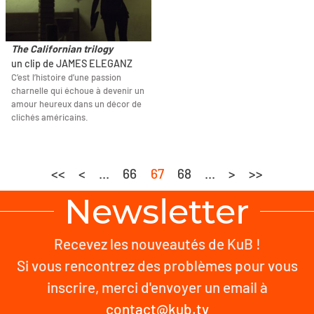
The Californian trilogy
un clip de JAMES ELEGANZ
C’est l’histoire d’une passion
charnelle qui échoue à devenir un
amour heureux dans un décor de
clichés américains.
<<
<
...
66
67
68
...
>
>>
Newsletter
Recevez les nouveautés de KuB !
Si vous rencontrez des problèmes pour vous
inscrire, merci d'envoyer un email à
contact@kub.tv