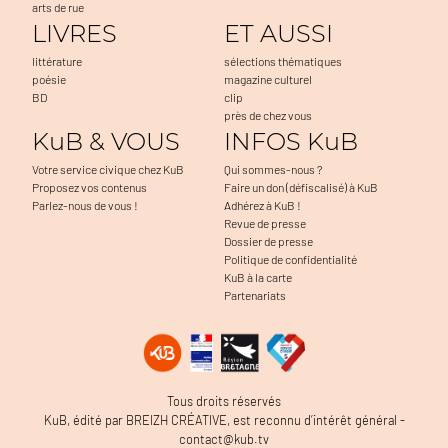
arts de rue
LIVRES
ET AUSSI
littérature
sélections thématiques
poésie
magazine culturel
BD
clip
près de chez vous
KuB & VOUS
INFOS KuB
Votre service civique chez KuB
Qui sommes-nous ?
Proposez vos contenus
Faire un don (défiscalisé) à KuB
Parlez-nous de vous !
Adhérez à KuB !
Revue de presse
Dossier de presse
Politique de confidentialité
KuB à la carte
Partenariats
Tous droits réservés
KuB, édité par BREIZH CRÉATIVE, est reconnu d’intérêt général -
contact@kub.tv