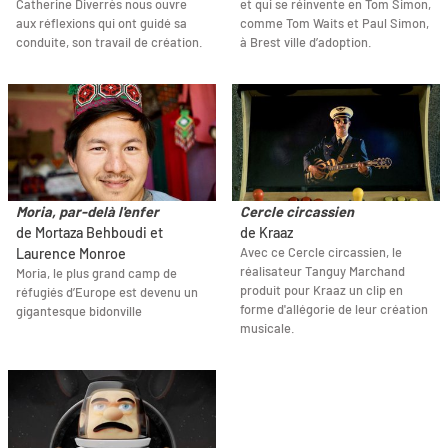
Catherine Diverrès nous ouvre
et qui se réinvente en Tom Simon,
aux réflexions qui ont guidé sa
comme Tom Waits et Paul Simon,
conduite, son travail de création.
à Brest ville d’adoption.
Moria, par-delà l'enfer
Cercle circassien
de Mortaza Behboudi et
de Kraaz
Avec ce Cercle circassien, le
Laurence Monroe
réalisateur Tanguy Marchand
Moria, le plus grand camp de
produit pour Kraaz un clip en
réfugiés d’Europe est devenu un
forme d'allégorie de leur création
gigantesque bidonville
musicale.