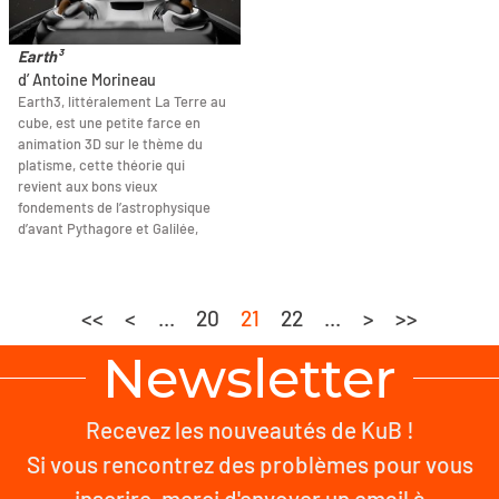
Earth³
d’ Antoine Morineau
Earth3, littéralement La Terre au
cube, est une petite farce en
animation 3D sur le thème du
platisme, cette théorie qui
revient aux bons vieux
fondements de l’astrophysique
d’avant Pythagore et Galilée,
<<
<
...
20
21
22
...
>
>>
Newsletter
Recevez les nouveautés de KuB !
Si vous rencontrez des problèmes pour vous
inscrire, merci d'envoyer un email à