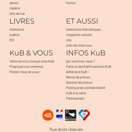
danse
fiction
théâtre
arts de rue
LIVRES
ET AUSSI
littérature
sélections thématiques
poésie
magazine culturel
BD
clip
près de chez vous
KuB & VOUS
INFOS KuB
Votre service civique chez KuB
Qui sommes-nous ?
Proposez vos contenus
Faire un don (défiscalisé) à KuB
Parlez-nous de vous !
Adhérez à KuB !
Revue de presse
Dossier de presse
Politique de confidentialité
KuB à la carte
Partenariats
s accepter
 nous...
kies !
ent à faciliter la navigation, à mesurer l'audience du
Tous droits réservés
cter d'éventuels problèmes. C'est OK pour vous ?