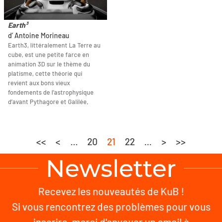
Earth³
d’ Antoine Morineau
Earth3, littéralement La Terre au
cube, est une petite farce en
animation 3D sur le thème du
platisme, cette théorie qui
revient aux bons vieux
fondements de l’astrophysique
d’avant Pythagore et Galilée,
<<
<
...
20
21
22
...
>
>>
Newsletter
Recevez les nouveautés de KuB !
Si vous rencontrez des problèmes pour vous
inscrire, merci d'envoyer un email à