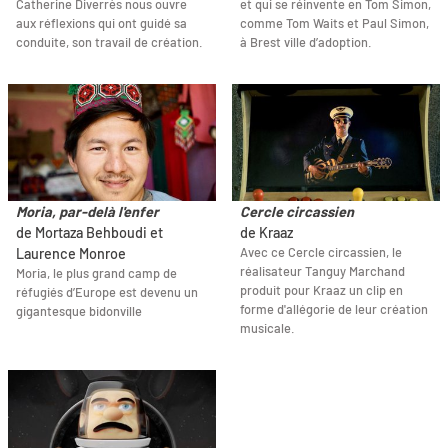
Catherine Diverrès nous ouvre
et qui se réinvente en Tom Simon,
aux réflexions qui ont guidé sa
comme Tom Waits et Paul Simon,
conduite, son travail de création.
à Brest ville d’adoption.
Moria, par-delà l'enfer
Cercle circassien
de Mortaza Behboudi et
de Kraaz
Avec ce Cercle circassien, le
Laurence Monroe
réalisateur Tanguy Marchand
Moria, le plus grand camp de
produit pour Kraaz un clip en
réfugiés d’Europe est devenu un
forme d'allégorie de leur création
gigantesque bidonville
musicale.