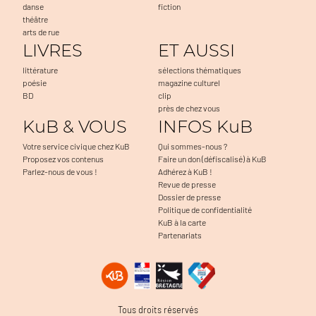
danse
fiction
théâtre
arts de rue
LIVRES
ET AUSSI
littérature
sélections thématiques
poésie
magazine culturel
BD
clip
près de chez vous
KuB & VOUS
INFOS KuB
Votre service civique chez KuB
Qui sommes-nous ?
Proposez vos contenus
Faire un don (défiscalisé) à KuB
Parlez-nous de vous !
Adhérez à KuB !
Revue de presse
Dossier de presse
Politique de confidentialité
KuB à la carte
Partenariats
Tous droits réservés