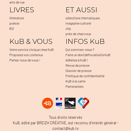
arts de rue
LIVRES
ET AUSSI
littérature
sélections thématiques
poésie
magazine culturel
BD
clip
près de chez vous
KuB & VOUS
INFOS KuB
Votre service civique chez KuB
Qui sommes-nous ?
Proposez vos contenus
Faire un don (défiscalisé) à KuB
Parlez-nous de vous !
Adhérez à KuB !
Revue de presse
Dossier de presse
Politique de confidentialité
KuB à la carte
Partenariats
Tous droits réservés
KuB, édité par BREIZH CRÉATIVE, est reconnu d’intérêt général -
contact@kub.tv