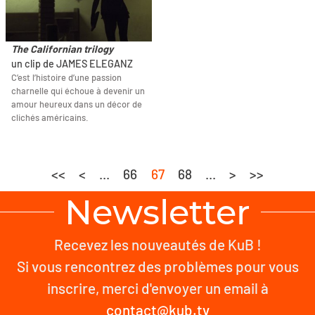
The Californian trilogy
un clip de JAMES ELEGANZ
C’est l’histoire d’une passion
charnelle qui échoue à devenir un
amour heureux dans un décor de
clichés américains.
<<
<
...
66
67
68
...
>
>>
Newsletter
Recevez les nouveautés de KuB !
Si vous rencontrez des problèmes pour vous
inscrire, merci d'envoyer un email à
contact@kub.tv