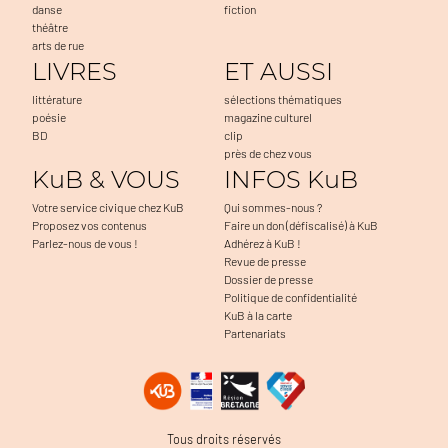
danse
fiction
théâtre
arts de rue
LIVRES
ET AUSSI
littérature
sélections thématiques
poésie
magazine culturel
BD
clip
près de chez vous
KuB & VOUS
INFOS KuB
Votre service civique chez KuB
Qui sommes-nous ?
Proposez vos contenus
Faire un don (défiscalisé) à KuB
Parlez-nous de vous !
Adhérez à KuB !
Revue de presse
Dossier de presse
Politique de confidentialité
KuB à la carte
Partenariats
Tous droits réservés