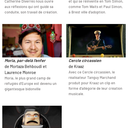
Catherine Diverrès nous ouvre
et qui se réinvente en Tom Simon,
aux réflexions qui ont guidé sa
comme Tom Waits et Paul Simon,
conduite, son travail de création.
à Brest ville d’adoption.
Moria, par-delà l'enfer
Cercle circassien
de Mortaza Behboudi et
de Kraaz
Avec ce Cercle circassien, le
Laurence Monroe
réalisateur Tanguy Marchand
Moria, le plus grand camp de
produit pour Kraaz un clip en
réfugiés d’Europe est devenu un
forme d'allégorie de leur création
gigantesque bidonville
musicale.