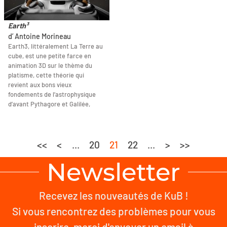
Earth³
d’ Antoine Morineau
Earth3, littéralement La Terre au
cube, est une petite farce en
animation 3D sur le thème du
platisme, cette théorie qui
revient aux bons vieux
fondements de l’astrophysique
d’avant Pythagore et Galilée,
<<
<
...
20
21
22
...
>
>>
Newsletter
Recevez les nouveautés de KuB !
Si vous rencontrez des problèmes pour vous
inscrire, merci d'envoyer un email à