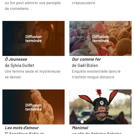
où l’on peut admirer une panoplie
crépusculaire.
de comédiens …
Ô Jeunesse
Dur comme fer
de Sylvia Guillet
de Gaël Bizien
Une femme seule et mystérieuse
Enquête existentielle dans le
va danser.
triathlon longue distance
Les mots d'amour
Manimal
D' Angélique Kidjo et
un clip de Antoine Antoine