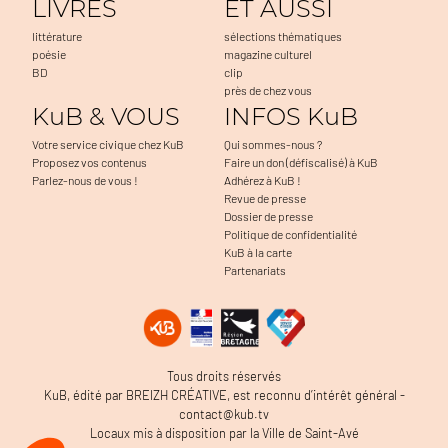
LIVRES
ET AUSSI
littérature
sélections thématiques
poésie
magazine culturel
BD
clip
près de chez vous
KuB & VOUS
INFOS KuB
Votre service civique chez KuB
Qui sommes-nous ?
Proposez vos contenus
Faire un don (défiscalisé) à KuB
Parlez-nous de vous !
Adhérez à KuB !
Revue de presse
Dossier de presse
Politique de confidentialité
KuB à la carte
Partenariats
Tous droits réservés
KuB, édité par BREIZH CRÉATIVE, est reconnu d’intérêt général -
contact@kub.tv
Locaux mis à disposition par la Ville de Saint-Avé