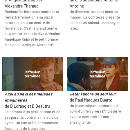
Alexandre Tharaud
Antoine
Réchauffer les cœurs confinés et
Un dîner extravagant dans un
remettre l’émotion à sa place
manoir. La comtesse présente
naturelle, tout au centre de
son nouvel animal, un poney en
l’existence. C’est le grand œuvre
latex.
auquel s’attellent la diva africaine
Angélique Kidjo et le petit prince
du piano classique, Alexandre …
Axel au pays des malades
Jeter l'ancre un seul jour
imaginaires
de Paul Marques Duarte
Un jeune migrant embarque à
de D Lorang et D Beautru
bord d’un ferry vers l’Angleterre
Le combat d’un petit garçon et de
avec la complicité d'une
ses parents contre la maladie de
enseignante.
Lyme. Un film drôle et émouvant,
foisonnant de trouvailles