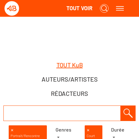
TOUT VOIR
TOUT KuB
AUTEURS/ARTISTES
RÉDACTEURS
Genres
Durée
✕
✕
Portrait/Rencontre
Court