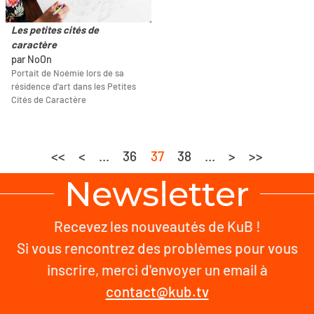
Les petites cités de
caractère
par NoOn
Portait de Noémie lors de sa
résidence d'art dans les Petites
Cités de Caractère
<<
<
...
36
37
38
...
>
>>
Newsletter
Recevez les nouveautés de KuB !
Si vous rencontrez des problèmes pour vous
inscrire, merci d'envoyer un email à
contact@kub.tv