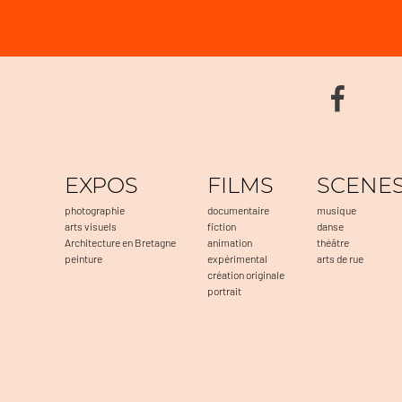
EXPOS
FILMS
SCENE
photographie
documentaire
musique
arts visuels
fiction
danse
Architecture en Bretagne
animation
théâtre
peinture
expérimental
arts de rue
création originale
portrait