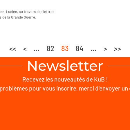
ton, Lucien, au travers des lettres
rs de la Grande Guerre.
<<
<
...
82
83
84
...
>
>>
Newsletter
Recevez les nouveautés de KuB !
problèmes pour vous inscrire, merci d'envoyer un