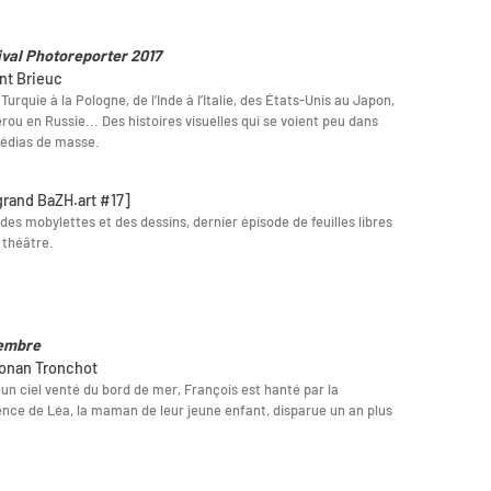
ival Photoreporter 2017
int Brieuc
 Turquie à la Pologne, de l’Inde à l’Italie, des États-Unis au Japon,
rou en Russie... Des histoires visuelles qui se voient peu dans
édias de masse.
grand BaZH.art #17]
 des mobylettes et des dessins, dernier épisode de feuilles libres
 théâtre.
embre
onan Tronchot
un ciel venté du bord de mer, François est hanté par la
nce de Léa, la maman de leur jeune enfant, disparue un an plus