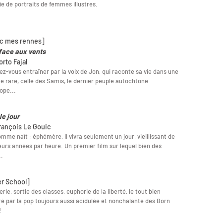
ie de portraits de femmes illustres.
c mes rennes]
face aux vents
orto Fajal
ez-vous entraîner par la voix de Jon, qui raconte sa vie dans une
e rare, celle des Samis, le dernier peuple autochtone
ope...
le jour
rançois Le Gouic
mme naît : éphémère, il vivra seulement un jour, vieillissant de
eurs années par heure. Un premier film sur lequel bien des
..
er School]
rie, sortie des classes, euphorie de la liberté, le tout bien
tré par la pop toujours aussi acidulée et nonchalante des Born
!