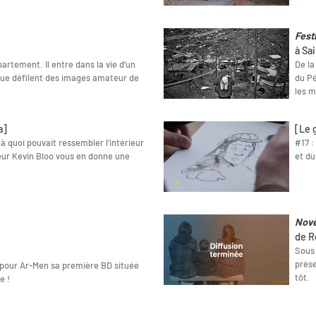
Fest
à Sa
artement. Il entre dans la vie d’un
De la
que défilent des images amateur de
du Pé
les m
a]
[Le 
 quoi pouvait ressembler l’intérieur
#17 :
teur Kevin Bloo vous en donne une
et du
Nov
de R
Sous 
prése
our Ar-Men sa première BD située
tôt.
e !