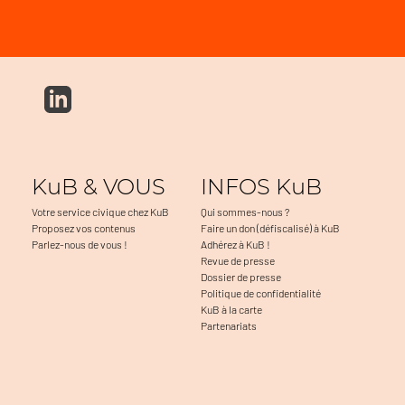
KuB & VOUS
INFOS KuB
Votre service civique chez KuB
Qui sommes-nous ?
Proposez vos contenus
Faire un don (défiscalisé) à KuB
Parlez-nous de vous !
Adhérez à KuB !
Revue de presse
Dossier de presse
Politique de confidentialité
KuB à la carte
Partenariats