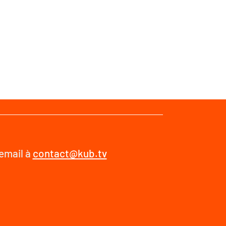
 email à
contact@kub.tv