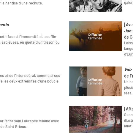
galer
r la hantise d'une rechute.
ments
[Ave
Jon 
 petit face à l’immensité du souffle
de C
 sableuses, en quête d’un trésor, ou
Laiss
langu
d'Eur
Voir 
s et de l’intersidéral, comme si ces
de F
ue les deux extrémités d’une boucle.
Un ho
plusi
fées.
[Aft
Sonne
illus
r l'écraivain Laurence Vilaine avec
Idiot 
 de Saint Brieuc.