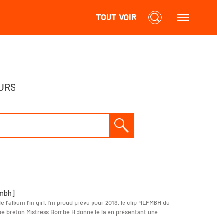
TOUT VOIR
URS
mbh]
de l’album I’m girl, I’m proud prévu pour 2018, le clip MLFMBH du
e breton Mistress Bombe H donne le la en présentant une