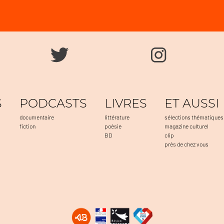
S
PODCASTS
LIVRES
ET AUSSI
documentaire
littérature
sélections thématiques
fiction
poésie
magazine culturel
BD
clip
près de chez vous