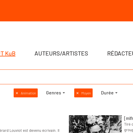
T KuB
AUTEURS/ARTISTES
RÉDACTE
Genres
Durée
✕
Animation
✕
Moyen
[mlf
Tiré 
group
Gérard Louviot est devenu écrivain. Il