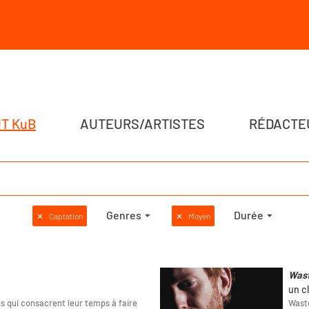
T KuB
AUTEURS/ARTISTES
RÉDACTE
Genres
Durée
✕
Captation
✕
Moyen
Was
un c
 qui consacrent leur temps à faire
Waste