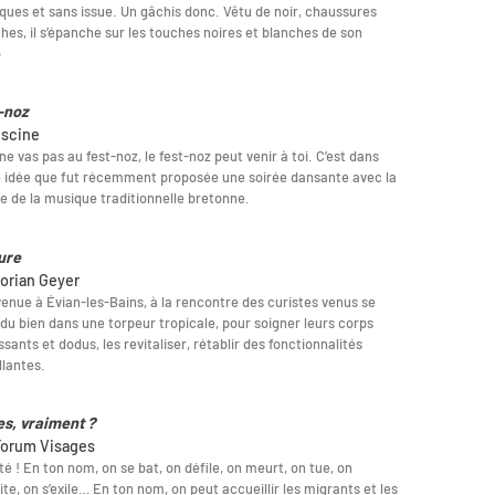
ques et sans issue. Un gâchis donc. Vêtu de noir, chaussures
hes, il s’épanche sur les touches noires et blanches de son
o
-noz
iscine
 ne vas pas au fest-noz, le fest-noz peut venir à toi. C’est dans
 idée que fut récemment proposée une soirée dansante avec la
 de la musique traditionnelle bretonne.
ure
lorian Geyer
enue à Évian-les-Bains, à la rencontre des curistes venus se
 du bien dans une torpeur tropicale, pour soigner leurs corps
lissants et dodus, les revitaliser, rétablir des fonctionnalités
llantes.
es, vraiment ?
Forum Visages
té ! En ton nom, on se bat, on défile, on meurt, on tue, on
ite, on s’exile… En ton nom, on peut accueillir les migrants et les