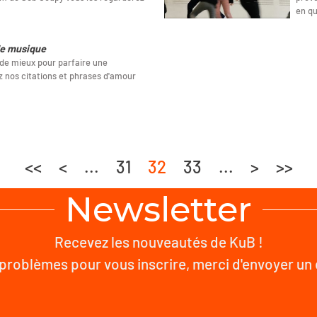
en qu
de musique
 de mieux pour parfaire une
 nos citations et phrases d'amour
.
<<
<
...
31
32
33
...
>
>>
Newsletter
Recevez les nouveautés de KuB !
problèmes pour vous inscrire, merci d'envoyer un