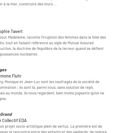
er à la mer, construire des murs …
ophie Tavert
our Madeleine, raconte l’irruption des femmes dans la folie des
its, tout en faisant référence au sigle de Mutual Assured
uction, la doctrine de l’équilibre de la terreur quand se défient
puissances nucléaires.
ges
imone Fluhr
y, Monique et Jean-Luc sont les naufragés de la société de
mmation ; ils sont là, parmi nous, sans solution de repli,
és au monde, ils nous regardent, bien moins jugeants qu’on ne
gine.
 Grand
e Collectif EDA
 un projet socio-artistique plein de vertus. La première est de
quer la rencontre entre des enfants et des vieillards, de réduire