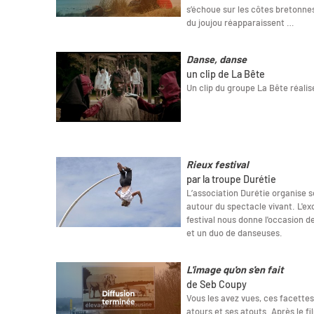
s’échoue sur les côtes bretonnes
du joujou réapparaissent …
Danse, danse
un clip de La Bête
Un clip du groupe La Bête réalis
Rieux festival
par la troupe Durétie
L’association Durétie organise so
autour du spectacle vivant. L'e
festival nous donne l'occasion d
et un duo de danseuses.
L'image qu'on s'en fait
de Seb Coupy
Vous les avez vues, ces facettes
atours et ses atouts. Après le f