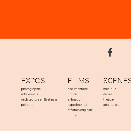
EXPOS
FILMS
SCENE
photographie
documentaire
musique
arts visuels
fiction
danse
Architecture en Bretagne
animation
théâtre
peinture
expérimental
arts de rue
création originale
portrait