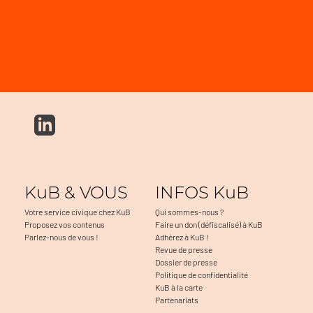
KuB & VOUS
INFOS KuB
Votre service civique chez KuB
Qui sommes-nous ?
Proposez vos contenus
Faire un don (défiscalisé) à KuB
Parlez-nous de vous !
Adhérez à KuB !
Revue de presse
Dossier de presse
Politique de confidentialité
KuB à la carte
Partenariats