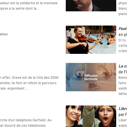
aleur est la solidarité et la monnaie
physi
pres à la vente dont la …
blanc
pian
Fest
Weber
en p
Si tu
cette
crème
La c
de F
effet, Steve est de la Cité des 3000
Bienv
mble, ils font et refont le parcours
faire
itale, enjambent …
vieil
défai
Libr
par 
erche d’un téléphone Garfield. Au
Liber
ner bourré de ces téléphones
explo