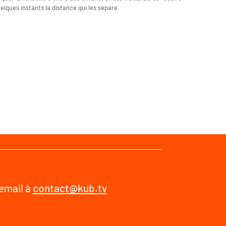
elques instants la distance qui les sépare.
 email à
contact@kub.tv