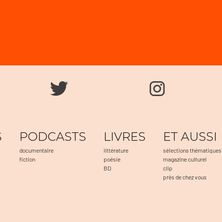
S
PODCASTS
LIVRES
ET AUSSI
documentaire
littérature
sélections thématiques
fiction
poésie
magazine culturel
BD
clip
près de chez vous