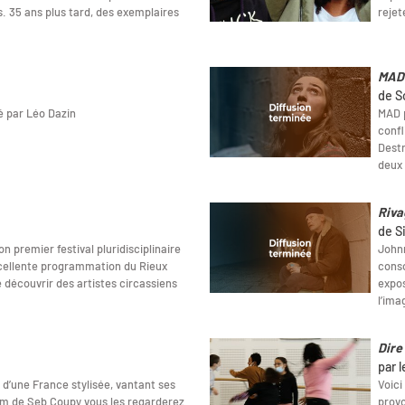
. 35 ans plus tard, des exemplaires
rejet
MAD
de S
é par Léo Dazin
MAD p
confl
Destr
deux 
Riva
de S
n premier festival pluridisciplinaire
Johnn
xcellente programmation du Rieux
conso
e découvrir des artistes circassiens
expos
l’ima
Dire
par l
 d’une France stylisée, vantant ses
Voici
ilm de Seb Coupy vous les regarderez
provo